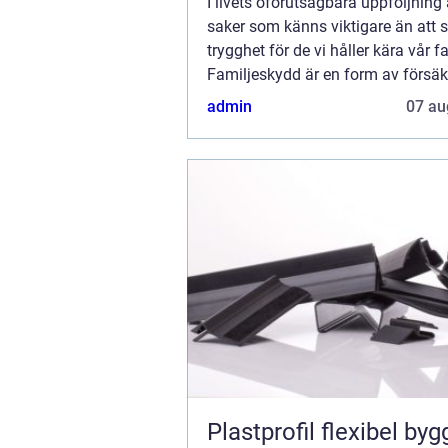
I livets oförutsägbara uppföljning 
saker som känns viktigare än att s
trygghet för de vi håller kära vår fa
Familjeskydd är en form av försäkr
admin
07 au
Plastprofil flexibel byggsten