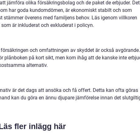
 att jämföra olika försäkringsbolag och de paket de erbjuder. Det
lag som har goda kundomdömen, är ekonomiskt stabilt och som
st stämmer överens med familjens behov. Läs igenom villkoren
d som är inkluderat och exkluderat i policyn.
 försäkringen och omfattningen av skyddet är också avgörande.
 för plånboken på kort sikt, men kom ihåg att de kanske inte erbju
ostsamma alternativ.
rnativ är det dags att ansöka och få offert. Detta kan ofta göras
 i hand kan du göra en ännu djupare jämförelse innan det slutgilti
Läs fler inlägg här