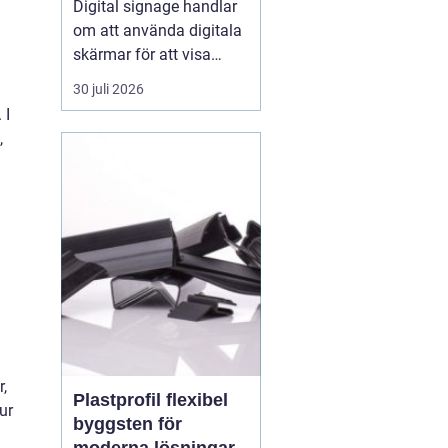
Digital signage handlar
om att använda digitala
skärmar för att visa
rörlig bild, text och grafik
30 juli 2026
på ett sätt som
 I
människor faktiskt
,
lägger märke till. I
butiker, på industrier, i
badhus och på
offentliga platser
ersätter digitala skärmar
allt oftare...
,
Plastprofil flexibel
ur
byggsten för