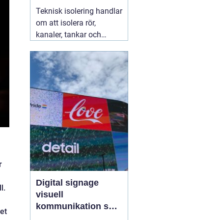
säkra installationer
Teknisk isolering handlar
om att isolera rör,
kanaler, tankar och
andra installationer i
byggnader och
industrier. Syftet är att
spara energi, skapa
jämnare inomhusklimat
och öka säkerheten. När
företag arbetar
strukturerat
07 augusti
2026
r
Digital signage
l.
visuell
kommunikation som
det
fångar blicken