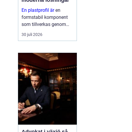
moderna lösningar
En plastprofil är
en
formstabil komponent
som tillverkas genom
extrudering av plast, ofta
30 juli 2026
i långa längder och med
en noggrant anpassad
geometri. Profilerna
används som tätningar,
lister, s...
Advokat i växjö så