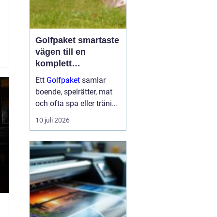
Golfpaket smartaste
vägen till en
komplett
golfupplevelse
Ett
Golfpaket
samlar
boende, spelrätter, mat
och ofta spa eller träning
i en och samma
10 juli 2026
bokning. För dig som vill
maximera tiden på
banan och minimera
krånglet med logistik är
ett genomtänkt p...