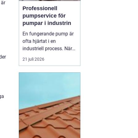
 är
Professionell
pumpservice för
pumpar i industrin
En fungerande pump är
ofta hjärtat i en
industriell process. När
pumpen stannar, stannar
der
21 juli 2026
produktionen. Därför
spelar
pumpservice
-
pumpar en avgörande
roll f&o...
ga