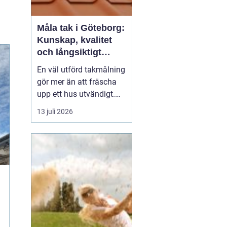
Måla tak i Göteborg:
Kunskap, kvalitet
och långsiktigt
skydd vid
En väl utförd takmålning
takmålning i
gör mer än att fräscha
Göteborg
upp ett hus utvändigt.
Den förlänger takets
13 juli 2026
livslängd, skyddar mot
fukt och rost och kan
spara stora pengar på
sikt. I en kuststad som
Göteb...