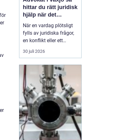
hittar du rätt juridisk
hjälp när det
för
verkligen gäller
er
När en vardag plötsligt
fylls av juridiska frågor,
en konflikt eller ett
myndighetsbeslut som
30 juli 2026
av
känns övermäktigt,
behöver många någon
som både kan lagen och
förstår människan
bakom problemet. Att
anlita
en advokat ...
er