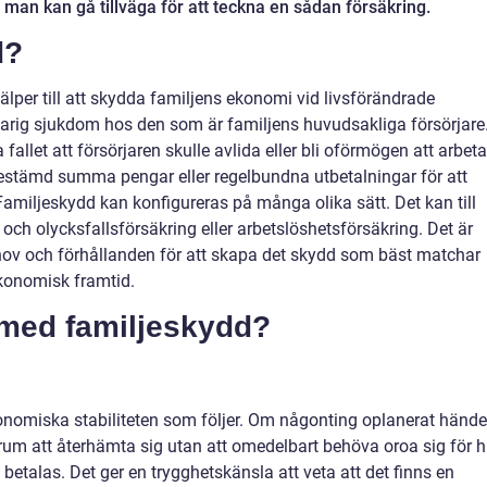
ur man kan gå tillväga för att teckna en sådan försäkring.
d?
lper till att skydda familjens ekonomi vid livsförändrade
varig sjukdom hos den som är familjens huvudsakliga försörjare.
 fallet att försörjaren skulle avlida eller bli oförmögen att arbeta
estämd summa pengar eller regelbundna utbetalningar för att
Familjeskydd kan konfigureras på många olika sätt. Det kan till
 och olycksfallsförsäkring eller arbetslöshetsförsäkring. Det är
behov och förhållanden för att skapa det skydd som bäst matchar
ekonomisk framtid.
a med familjeskydd?
onomiska stabiliteten som följer. Om någonting oplanerat händer
 rum att återhämta sig utan att omedelbart behöva oroa sig för h
etalas. Det ger en trygghetskänsla att veta att det finns en