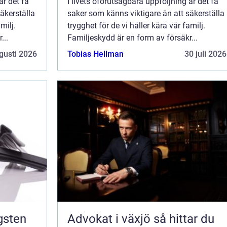
är det få
I livets oförutsägbara uppföljning är det få
äkerställa
saker som känns viktigare än att säkerställa
milj.
trygghet för de vi håller kära vår familj.
...
Familjeskydd är en form av försäkr...
gusti 2026
Tobias Hellman
30 juli 2026
Advokat i växjö så hittar du