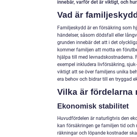
innebär, varför det är viktigt, och h
Vad är familjeskyd
Familjeskydd är en försäkring som hjä
händelser, såsom dödsfall eller lång
grunden innebär det att i det olyckliga
kommer familjen att motta en förutb
hjälpa till med levnadskostnaderna. 
exempel inkludera livförsäkring, sjuk-
viktigt att se över familjens unika 
era behov och bidrar till en tryggad 
Vilka är fördelarn
Ekonomisk stabilitet
Huvudfördelen är naturligtvis den ek
kan försäkringen ge familjen tid och
räkningar och löpande kostnader ska b