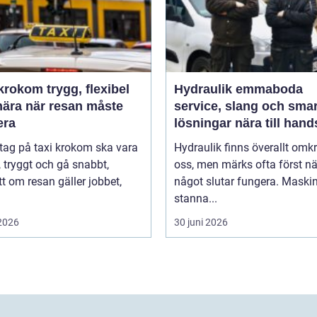
m trygg, flexibel
Hydraulik emmaboda
nära när resan måste
service, slang och sma
era
lösningar nära till hand
 tag på taxi krokom ska vara
Hydraulik finns överallt omk
, tryggt och gå snabbt,
oss, men märks ofta först nä
t om resan gäller jobbet,
något slutar fungera. Maski
stanna...
 2026
30 juni 2026