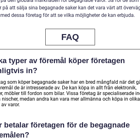
 på den globala marknaden för begagnade varor. Så för de som
 på att sälja sina begagnade saker kan det vara värt att överväg
med dessa företag för att se vilka möjligheter de kan erbjuda.
FAQ
ka typer av föremål köper företagen
ligtvis in?
tag som köper begagnade saker har en bred mångfald när det gä
remål de är intresserade av. De kan köpa in allt från elektronik,
r, möbler till fordon som bilar. Vissa företag är specialiserade 
a nischer, medan andra kan vara mer allmänna och köpa in olika
 av varor.
r betalar företagen för de begagnade
remålen?