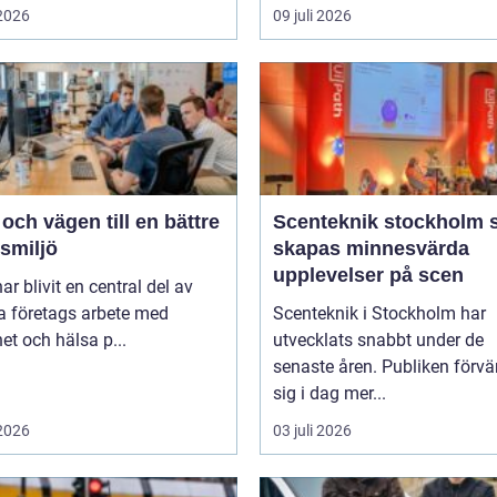
 2026
09 juli 2026
ch vägen till en bättre
Scenteknik stockholm så
smiljö
skapas minnesvärda
upplevelser på scen
r blivit en central del av
 företags arbete med
Scenteknik i Stockholm har
et och hälsa p...
utvecklats snabbt under de
senaste åren. Publiken förvä
sig i dag mer...
 2026
03 juli 2026