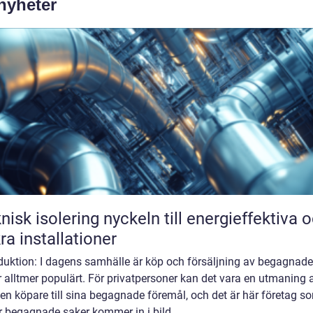
 nyheter
solering nyckeln till energieffektiva och
ra installationer
oduktion: I dagens samhälle är köp och försäljning av begagnade
 alltmer populärt. För privatpersoner kan det vara en utmaning a
 en köpare till sina begagnade föremål, och det är här företag s
 begagnade saker kommer in i bild...