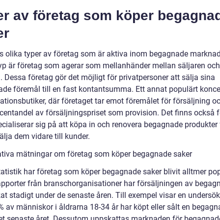
er av företag som köper begagna
er
ns olika typer av företag som är aktiva inom begagnade markna
typ är företag som agerar som mellanhänder mellan säljaren och
 Dessa företag gör det möjligt för privatpersoner att sälja sina
de föremål till en fast kontantsumma. Ett annat populärt konce
tionsbutiker, där företaget tar emot föremålet för försäljning oc
ocentandel av försäljningspriset som provision. Det finns också 
cialiserar sig på att köpa in och renovera begagnade produkter f
lja dem vidare till kunder.
ativa mätningar om företag som köper begagnade saker
tatistik har företag som köper begagnade saker blivit alltmer po
rapporter från branschorganisationer har försäljningen av begag
at stadigt under de senaste åren. Till exempel visar en undersök
% av människor i åldrarna 18-34 år har köpt eller sålt en begagn
et senaste året. Dessutom uppskattas marknaden för begagnad