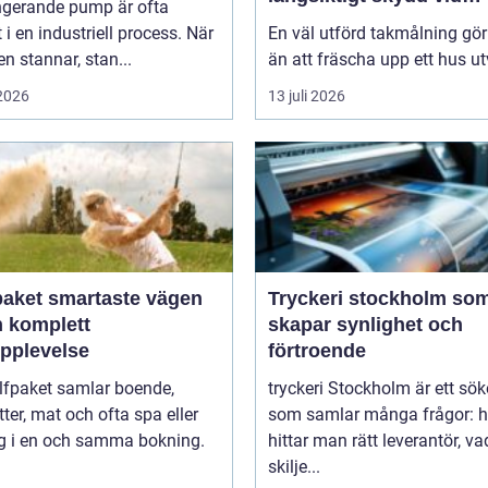
ngerande pump är ofta
takmålning i Göteborg
t i en industriell process. När
En väl utförd takmålning gö
 stannar, stan...
än att fräscha upp ett hus ut
 2026
13 juli 2026
artaste vägen
Tryckeri stockholm so
en komplett
skapar synlighet och
upplevelse
förtroende
lfpaket samlar boende,
tryckeri Stockholm är ett sö
tter, mat och ofta spa eller
som samlar många frågor: h
ng i en och samma bokning.
hittar man rätt leverantör, va
skilje...