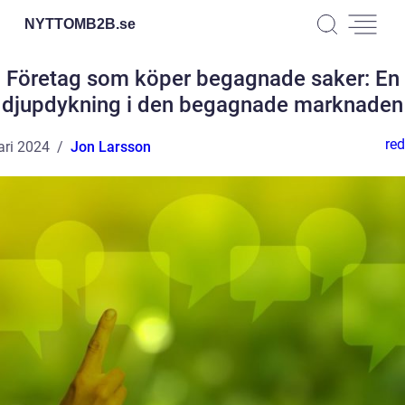
NYTTOMB2B.
se
Företag som köper begagnade saker: En
djupdykning i den begagnade marknaden
red
ari 2024
Jon Larsson