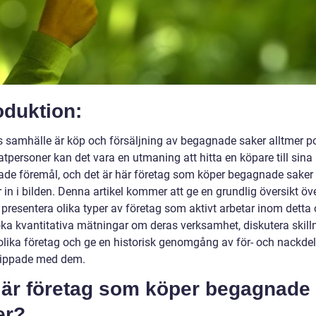
oduktion:
s samhälle är köp och försäljning av begagnade saker alltmer po
atpersoner kan det vara en utmaning att hitta en köpare till sina
de föremål, och det är här företag som köper begagnade saker
in i bilden. Denna artikel kommer att ge en grundlig översikt öv
 presentera olika typer av företag som aktivt arbetar inom detta
ka kvantitativa mätningar om deras verksamhet, diskutera skil
olika företag och ge en historisk genomgång av för- och nackde
nippade med dem.
 är företag som köper begagnade
er?