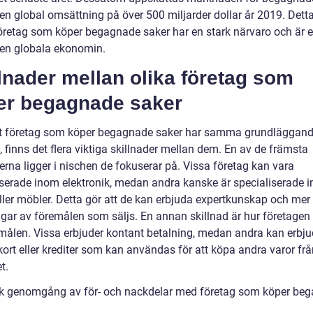
en global omsättning på över 500 miljarder dollar år 2019. Detta
företag som köper begagnade saker har en stark närvaro och är e
den globala ekonomin.
lnader mellan olika företag som
er begagnade saker
tt företag som köper begagnade saker har samma grundläggan
 finns det flera viktiga skillnader mellan dem. En av de främsta
erna ligger i nischen de fokuserar på. Vissa företag kan vara
iserade inom elektronik, medan andra kanske är specialiserade 
eller möbler. Detta gör att de kan erbjuda expertkunskap och mer
ngar av föremålen som säljs. En annan skillnad är hur företagen 
emålen. Vissa erbjuder kontant betalning, medan andra kan erbj
ort eller krediter som kan användas för att köpa andra varor frå
t.
sk genomgång av för- och nackdelar med företag som köper be