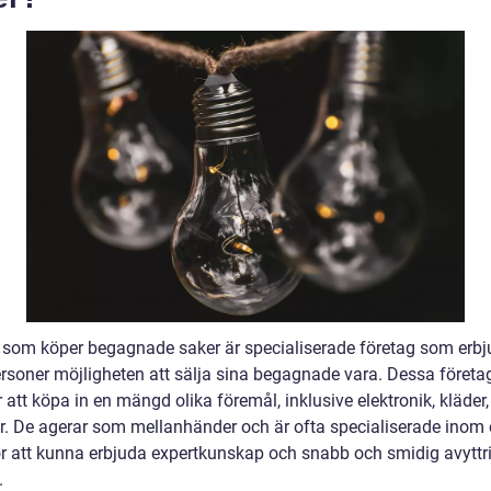
 som köper begagnade saker är specialiserade företag som erbj
ersoner möjligheten att sälja sina begagnade vara. Dessa företa
 att köpa in en mängd olika föremål, inklusive elektronik, kläder
ar. De agerar som mellanhänder och är ofta specialiserade inom 
ör att kunna erbjuda expertkunskap och snabb och smidig avyttr
.