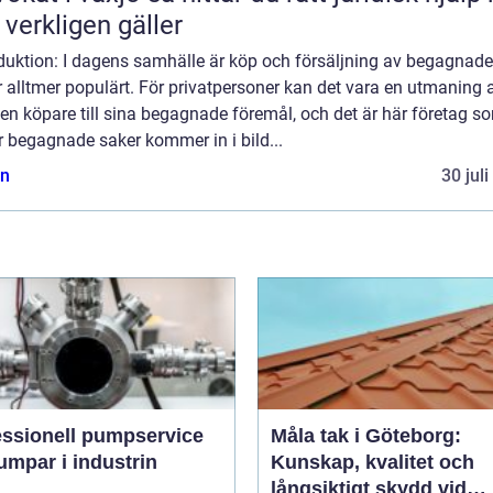
 verkligen gäller
oduktion: I dagens samhälle är köp och försäljning av begagnade
 alltmer populärt. För privatpersoner kan det vara en utmaning a
 en köpare till sina begagnade föremål, och det är här företag s
 begagnade saker kommer in i bild...
n
30 jul
essionell pumpservice
Måla tak i Göteborg:
umpar i industrin
Kunskap, kvalitet och
långsiktigt skydd vid