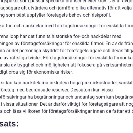
ingspaket som passar specifika branscher eller krav. Det är avg
tagsägare att utvärdera och jämföra olika alternativ för att välja
ng som bäst uppfyller företagets behov och riskprofil.
ska för- och nackdelar med företagsförsäkringar för enskilda fir
rens lopp har det funnits historiska för- och nackdelar med
ingen av företagsförsäkringar för enskilda firmor. En av de frä
na är det personliga skyddet för företagets ägare och deras tillg
 av rättsliga tvister. Företagsförsäkringar för enskilda firmor k
änsla av trygghet och möjligheten att fokusera på verksamheten
digt oroa sig för ekonomiska risker.
 sidan kan nackdelarna inkludera höga premiekostnader, särskilt
företag med begränsade resurser. Dessutom kan vissa
sförsäkringar ha begränsningar och undantag som kan begräns
i vissa situationer. Det är därför viktigt för företagsägare att no
 och läsa villkoren för företagsförsäkringar innan de fattar ett 
sats: