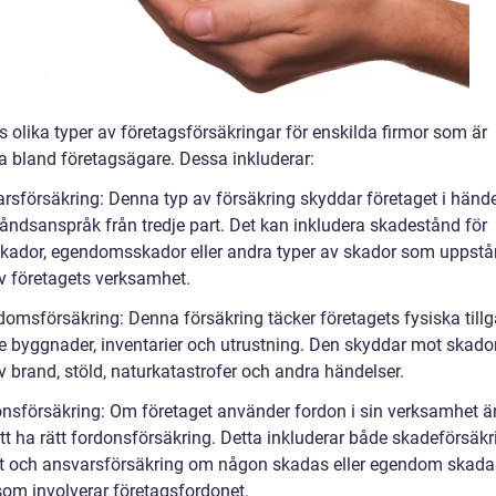
s olika typer av företagsförsäkringar för enskilda firmor som är
a bland företagsägare. Dessa inkluderar:
arsförsäkring: Denna typ av försäkring skyddar företaget i händ
åndsanspråk från tredje part. Det kan inkludera skadestånd för
kador, egendomsskador eller andra typer av skador som uppstå
v företagets verksamhet.
domsförsäkring: Denna försäkring täcker företagets fysiska tillg
ve byggnader, inventarier och utrustning. Den skyddar mot skado
v brand, stöld, naturkatastrofer och andra händelser.
onsförsäkring: Om företaget använder fordon i sin verksamhet är
att ha rätt fordonsförsäkring. Detta inkluderar både skadeförsäkr
t och ansvarsförsäkring om någon skadas eller egendom skadas
som involverar företagsfordonet.