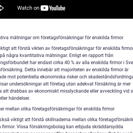
ativa mätningar om företagsförsäkringar för enskilda firmor
iktigt att förstå vikten av företagsförsäkringar för enskilda fir
a på några kvantitativa mätningar. Enligt en rapport från
ngsförbundet har endast cirka 40 % av alla enskilda firmor i Sve
försäkring. Detta innebär att majoriteten av enskilda firmor är
de mot potentiella ekonomiska risker och skadeståndsfordringa
visar undersökningar att företag utan adekvat försäkring är mer
 att drabbas av ekonomiskt misslyckande eller avveckling vid s
ller händelser.
er mellan olika företagsförsäkringar för enskilda firmor
ckså viktigt att förstå skillnaderna mellan olika företagsförsäkri
a firmor. Vissa försäkringsbolag kan erbjuda skräddarsydda