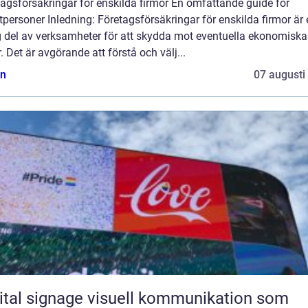
agsförsäkringar för enskilda firmor En omfattande guide för
tpersoner Inledning: Företagsförsäkringar för enskilda firmor är
ig del av verksamheter för att skydda mot eventuella ekonomiska
r. Det är avgörande att förstå och välj...
n
07 augusti
ignage visuell kommunikation som