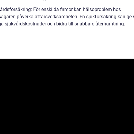
vårdsförsäkring: För enskilda firmor kan hälsoproblem hos
sägaren påverka affärsverksamheten. En sjukförsäkring kan ge
a sjukvårdskostnader och bidra till snabbare återhämtning.