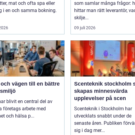
tter, mat och ofta spa eller
som samlar många frågor: h
ng i en och samma bokning.
hittar man rätt leverantör, va
skilje...
 2026
09 juli 2026
ch vägen till en bättre
Scenteknik stockholm så
smiljö
skapas minnesvärda
upplevelser på scen
r blivit en central del av
 företags arbete med
Scenteknik i Stockholm har
et och hälsa p...
utvecklats snabbt under de
senaste åren. Publiken förvä
sig i dag mer...