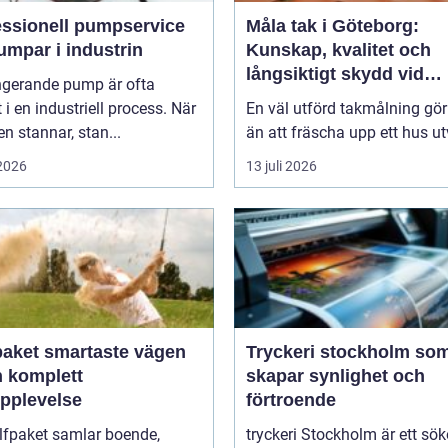
essionell pumpservice
Måla tak i Göteborg:
umpar i industrin
Kunskap, kvalitet och
långsiktigt skydd vid
ngerande pump är ofta
takmålning i Göteborg
t i en industriell process. När
En väl utförd takmålning gö
 stannar, stan...
än att fräscha upp ett hus ut
 2026
13 juli 2026
artaste vägen
Tryckeri stockholm so
en komplett
skapar synlighet och
upplevelse
förtroende
lfpaket samlar boende,
tryckeri Stockholm är ett sö