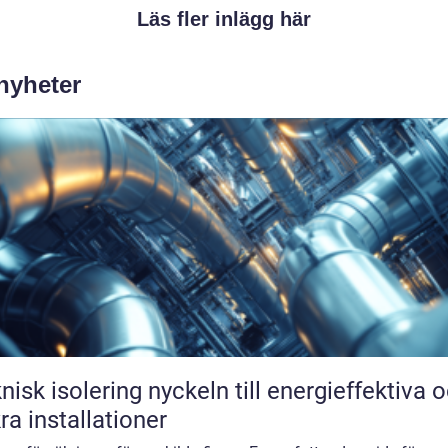
Läs fler inlägg här
 nyheter
solering nyckeln till energieffektiva och
ra installationer