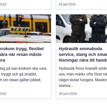
 2026
03 juli 2026
m trygg, flexibel
Hydraulik emmaboda
nära när resan måste
service, slang och sma
era
lösningar nära till hand
 tag på taxi krokom ska vara
Hydraulik finns överallt omk
, tryggt och gå snabbt,
oss, men märks ofta först nä
t om resan gäller jobbet,
något slutar fungera. Maski
stanna...
 2026
30 juni 2026