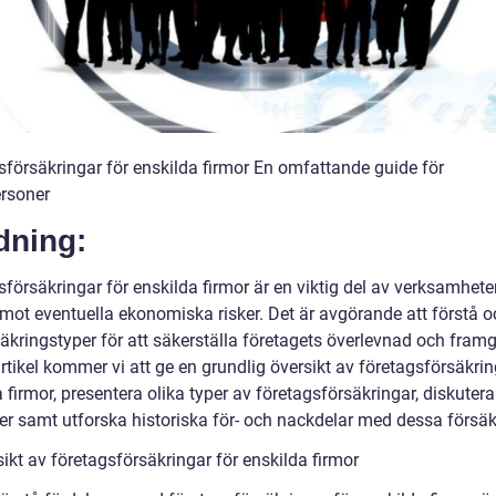
sförsäkringar för enskilda firmor En omfattande guide för
ersoner
dning:
försäkringar för enskilda firmor är en viktig del av verksamheter
mot eventuella ekonomiska risker. Det är avgörande att förstå o
säkringstyper för att säkerställa företagets överlevnad och framg
tikel kommer vi att ge en grundlig översikt av företagsförsäkrin
 firmor, presentera olika typer av företagsförsäkringar, diskuter
der samt utforska historiska för- och nackdelar med dessa försäk
ikt av företagsförsäkringar för enskilda firmor