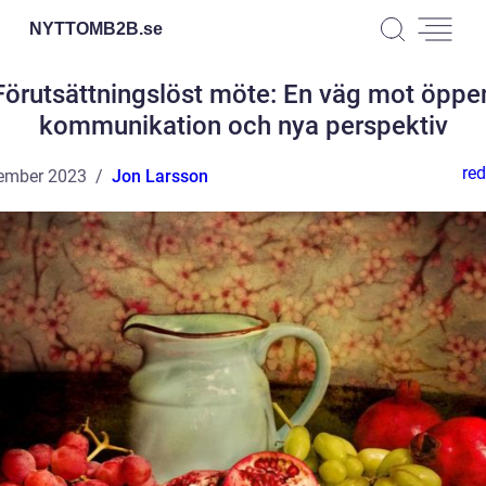
NYTTOMB2B.
se
Förutsättningslöst möte: En väg mot öppe
kommunikation och nya perspektiv
red
ember 2023
Jon Larsson