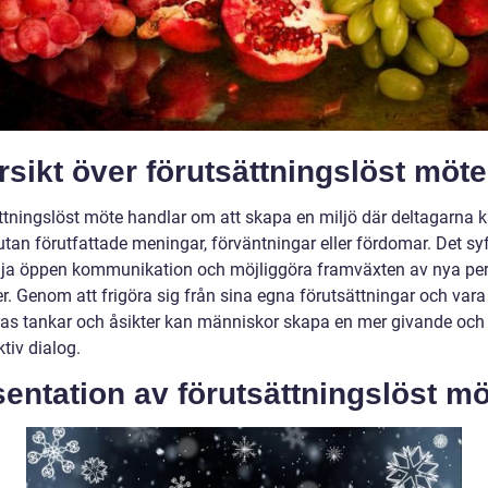
sikt över förutsättningslöst möte
ttningslöst möte handlar om att skapa en miljö där deltagarna 
utan förutfattade meningar, förväntningar eller fördomar. Det syft
mja öppen kommunikation och möjliggöra framväxten av nya per
r. Genom att frigöra sig från sina egna förutsättningar och vara
ras tankar och åsikter kan människor skapa en mer givande och
tiv dialog.
entation av förutsättningslöst m