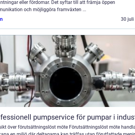
ntningar eller fördomar. Det syftar till att främja öppen
unikation och möjliggöra framväxten ...
n
30 jul
fessionell pumpservice för pumpar i indus
sikt över förutsättningslöst möte Förutsättningslöst möte handl
kapa en miljö där deltagarna kan träffas utan förutfattade meni