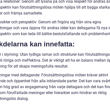
a relationer: Genom att lyssna på och visa respekt för andras ås
pektiv kan förutsättningslösa möten hjälpa till att bygga starka
ner och främja samarbete.
sikter och perspektiv: Genom att frigöra sig från sina egna
ttningar och vara öppna för andras idéer kan deltagarna få nya i
spektiv som kan leda till bättre beslutsfattande och problemhant
delarna kan innefatta:
r i styrning: Utan tydliga ramar och strukturer kan förutsättning
i röriga och ineffektiva. Det är viktigt att ha en balans mellan 
ning för att skapa meningsfulla resultat.
ingar med deltagande: Förutsättningslösa möten kräver aktivt
nde och öppenhet från alla inblandade parter. Det kan vara svårt
n hög grad av engagemang från varje deltagare och det kan fin
om förutfattade meningar eller hierarkier som hindrar en riktig
tningslös dialog.