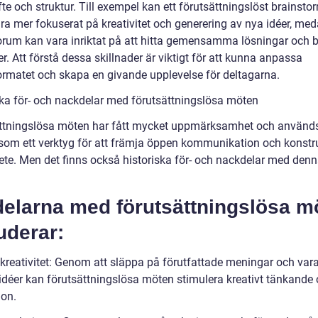
te och struktur. Till exempel kan ett förutsättningslöst brainsto
ra mer fokuserat på kreativitet och generering av nya idéer, med
orum kan vara inriktat på att hitta gemensamma lösningar och 
er. Att förstå dessa skillnader är viktigt för att kunna anpassa
rmatet och skapa en givande upplevelse för deltagarna.
ska för- och nackdelar med förutsättningslösa möten
ttningslösa möten har fått mycket uppmärksamhet och använd
 som ett verktyg för att främja öppen kommunikation och konstru
te. Men det finns också historiska för- och nackdelar med den
delarna med förutsättningslösa m
uderar:
kreativitet: Genom att släppa på förutfattade meningar och var
 idéer kan förutsättningslösa möten stimulera kreativt tänkande
ion.