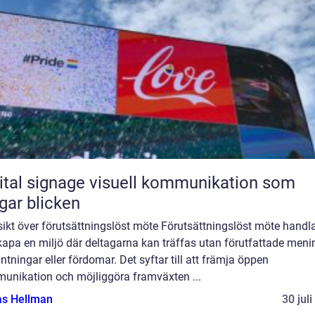
ignage visuell kommunikation som
gar blicken
sikt över förutsättningslöst möte Förutsättningslöst möte handl
kapa en miljö där deltagarna kan träffas utan förutfattade meni
ntningar eller fördomar. Det syftar till att främja öppen
unikation och möjliggöra framväxten ...
as Hellman
30 jul