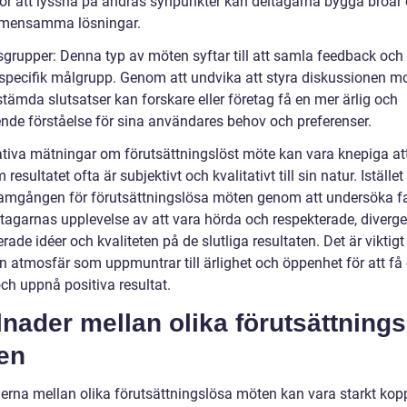
ör att lyssna på andras synpunkter kan deltagarna bygga broar
emensamma lösningar.
sgrupper: Denna typ av möten syftar till att samla feedback och 
 specifik målgrupp. Genom att undvika att styra diskussionen m
tämda slutsatser kan forskare eller företag få en mer ärlig och
nde förståelse för sina användares behov och preferenser.
ativa mätningar om förutsättningslöst möte kan vara knepiga att
 resultatet ofta är subjektivt och kvalitativt till sin natur. Istället
amgången för förutsättningslösa möten genom att undersöka fa
tagarnas upplevelse av att vara hörda och respekterade, diverg
rade idéer och kvaliteten på de slutliga resultaten. Det är viktigt
n atmosfär som uppmuntrar till ärlighet och öppenhet för att få 
ch uppnå positiva resultat.
lnader mellan olika förutsättning
en
erna mellan olika förutsättningslösa möten kan vara starkt koppl