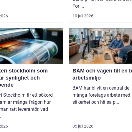
För ...
 2026
10 juli 2026
keri stockholm som
BAM och vägen till en b
ar synlighet och
arbetsmiljö
roende
BAM har blivit en central del
ri Stockholm är ett sökord
många företags arbete med
amlar många frågor: hur
säkerhet och hälsa p...
 man rätt leverantör, vad
.
 2026
05 juli 2026