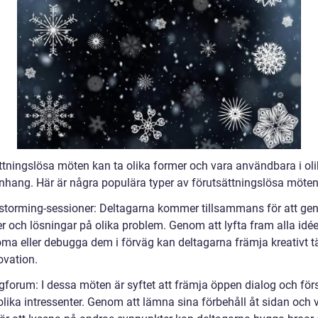
ttningslösa möten kan ta olika former och vara användbara i ol
ang. Här är några populära typer av förutsättningslösa möten
nstorming-sessioner: Deltagarna kommer tillsammans för att gen
r och lösningar på olika problem. Genom att lyfta fram alla idée
öma eller debugga dem i förväg kan deltagarna främja kreativt 
ovation.
ogforum: I dessa möten är syftet att främja öppen dialog och för
olika intressenter. Genom att lämna sina förbehåll åt sidan och 