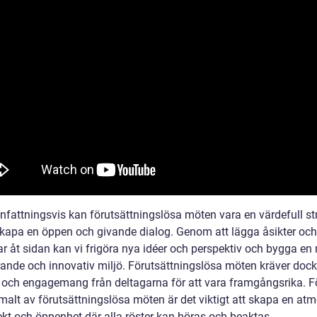
attningsvis kan förutsättningslösa möten vara en värdefull st
 skapa en öppen och givande dialog. Genom att lägga åsikter och
r åt sidan kan vi frigöra nya idéer och perspektiv och bygga en
rande och innovativ miljö. Förutsättningslösa möten kräver dock 
r och engagemang från deltagarna för att vara framgångsrika. Fö
malt av förutsättningslösa möten är det viktigt att skapa en at
ekt och öppenhet där alla röster kan höras och beaktas.