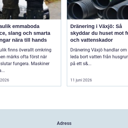
aulik emmaboda
Dränering i Växjö: Så
ce, slang och smarta
skyddar du huset mot f
ngar nära till hands
och vattenskador
lik finns överallt omkring
Dränering Växjö handlar om 
en märks ofta först när
leda bort vatten från husgr
slutar fungera. Maskiner
på ett s&...
...
i 2026
11 juni 2026
Adress