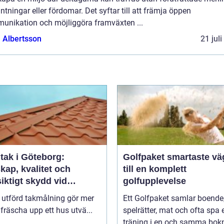
ntningar eller fördomar. Det syftar till att främja öppen
unikation och möjliggöra framväxten ...
a Albertsson
21 jul
tak i Göteborg:
Golfpaket smartaste vägen
kap, kvalitet och
till en komplett
iktigt skydd vid
golfupplevelse
ålning i Göteborg
 utförd takmålning gör mer
Ett Golfpaket samlar boende
 fräscha upp ett hus utvä...
spelrätter, mat och ofta spa e
träning i en och samma bok