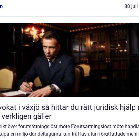
n
30 jul
äxjö så hittar du rätt juridisk hjälp när
 verkligen gäller
sikt över förutsättningslöst möte Förutsättningslöst möte handl
kapa en miljö där deltagarna kan träffas utan förutfattade meni