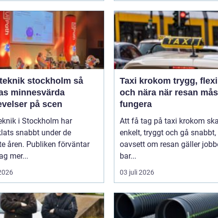
eknik stockholm så
Taxi krokom trygg, flexibel
as minnesvärda
och nära när resan mås
evelser på scen
fungera
eknik i Stockholm har
Att få tag på taxi krokom sk
lats snabbt under de
enkelt, tryggt och gå snabbt,
e åren. Publiken förväntar
oavsett om resan gäller jobb
dag mer...
bar...
 2026
03 juli 2026