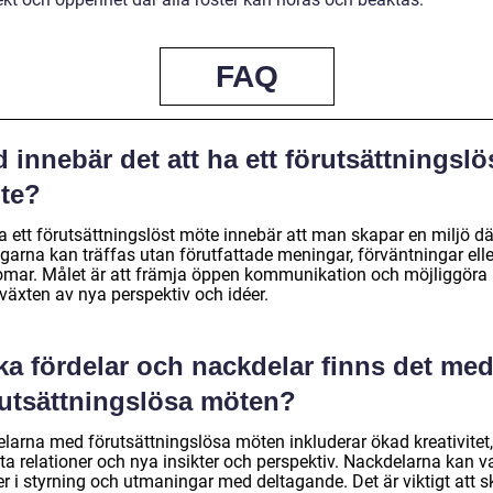
FAQ
 innebär det att ha ett förutsättningslö
te?
a ett förutsättningslöst möte innebär att man skapar en miljö dä
garna kan träffas utan förutfattade meningar, förväntningar elle
omar. Målet är att främja öppen kommunikation och möjliggöra
växten av nya perspektiv och idéer.
ka fördelar och nackdelar finns det me
rutsättningslösa möten?
elarna med förutsättningslösa möten inkluderar ökad kreativitet,
ta relationer och nya insikter och perspektiv. Nackdelarna kan v
er i styrning och utmaningar med deltagande. Det är viktigt att 