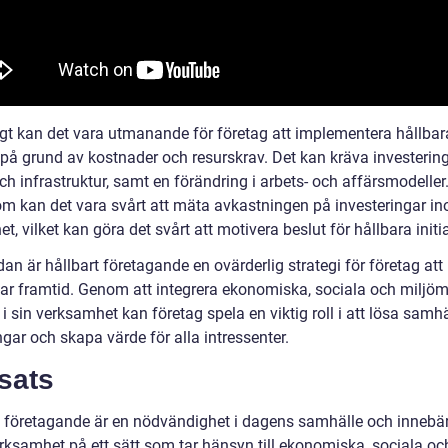
gt kan det vara utmanande för företag att implementera hållbar
v på grund av kostnader och resurskrav. Det kan kräva investering
ch infrastruktur, samt en förändring i arbets- och affärsmodeller
m kan det vara svårt att mäta avkastningen på investeringar i
et, vilket kan göra det svårt att motivera beslut för hållbara initia
dan är hållbart företagande en ovärderlig strategi för företag att b
bar framtid. Genom att integrera ekonomiska, sociala och miljö
 i sin verksamhet kan företag spela en viktig roll i att lösa samhä
gar och skapa värde för alla intressenter.
sats
t företagande är en nödvändighet i dagens samhälle och innebär
erksamhet på ett sätt som tar hänsyn till ekonomiska, sociala oc