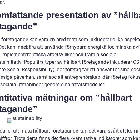
ar.
mfattande presentation av ”hållb
etagande”
t företagande kan vara en bred term som inkluderar olika aspekt
 Det kan innebära att använda förnybara energikällor, minska avf
, implementera etiska arbetsvillkor och främja sociala
tsinitiativ. Populära typer av hållbart företagande inkluderar C
te Social Responsibility), där företag tar ett ansvar för sina soc
ssiga påverkan, samt socialt entreprenörskap, där företag foku
a sociala utmaningar genom sina affärsmodeller.
titativa mätningar om ”hållbart
etagande”
 gäller att mäta hållbart företagande kan det vara svårt att ko
iffror. Trots detta finns det flera kvantitativa indikatorer som ka