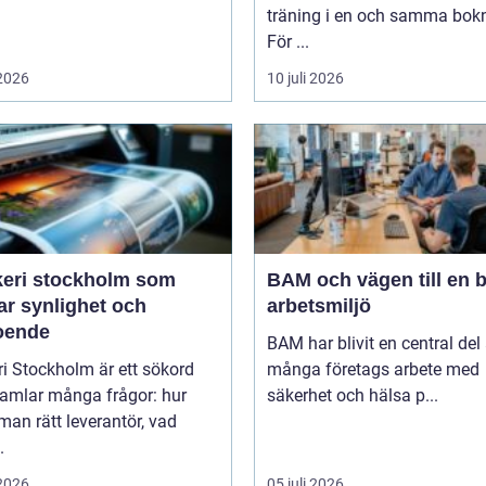
träning i en och samma bok
För ...
 2026
10 juli 2026
keri stockholm som
BAM och vägen till en b
ar synlighet och
arbetsmiljö
roende
BAM har blivit en central del
ri Stockholm är ett sökord
många företags arbete med
amlar många frågor: hur
säkerhet och hälsa p...
 man rätt leverantör, vad
.
 2026
05 juli 2026