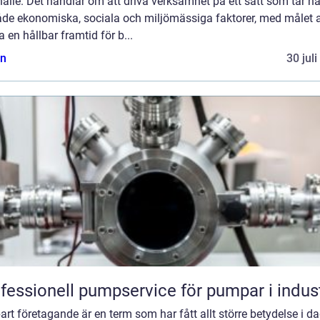
älle. Det handlar om att driva verksamhet på ett sätt som tar h
både ekonomiska, sociala och miljömässiga faktorer, med målet a
 en hållbar framtid för b...
n
30 jul
fessionell pumpservice för pumpar i indus
art företagande är en term som har fått allt större betydelse i d