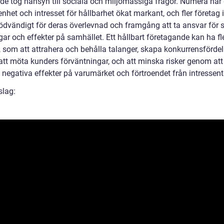
t de tog hänsyn till sociala och miljömässiga frågor. Numera har
het och intresset för hållbarhet ökat markant, och fler företag i
nödvändigt för deras överlevnad och framgång att ta ansvar för 
ar och effekter på samhället. Ett hållbart företagande kan ha fl
, som att attrahera och behålla talanger, skapa konkurrensfördel
tt möta kunders förväntningar, och att minska risker genom att
 negativa effekter på varumärket och förtroendet från intressent
slag: