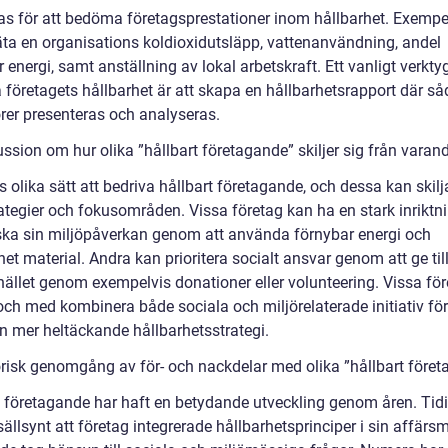
s för att bedöma företagsprestationer inom hållbarhet. Exempe
a en organisations koldioxidutsläpp, vattenanvändning, andel
 energi, samt anställning av lokal arbetskraft. Ett vanligt verktyg
företagets hållbarhet är att skapa en hållbarhetsrapport där s
orer presenteras och analyseras.
ssion om hur olika ”hållbart företagande” skiljer sig från varan
s olika sätt att bedriva hållbart företagande, och dessa kan skilja
rategier och fokusområden. Vissa företag kan ha en stark inriktn
ska sin miljöpåverkan genom att använda förnybar energi och
et material. Andra kan prioritera socialt ansvar genom att ge ti
mhället genom exempelvis donationer eller volunteering. Vissa fö
 och med kombinera både sociala och miljörelaterade initiativ för
n mer heltäckande hållbarhetsstrategi.
orisk genomgång av för- och nackdelar med olika ”hållbart före
t företagande har haft en betydande utveckling genom åren. Tid
sällsynt att företag integrerade hållbarhetsprinciper i sin affärs