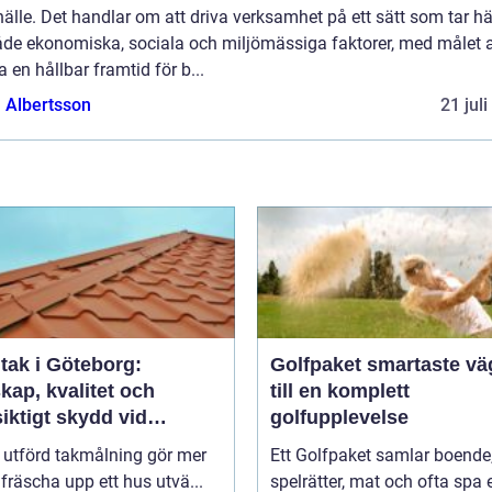
älle. Det handlar om att driva verksamhet på ett sätt som tar h
både ekonomiska, sociala och miljömässiga faktorer, med målet a
 en hållbar framtid för b...
a Albertsson
21 jul
tak i Göteborg:
Golfpaket smartaste vägen
kap, kvalitet och
till en komplett
iktigt skydd vid
golfupplevelse
ålning i Göteborg
 utförd takmålning gör mer
Ett Golfpaket samlar boende
 fräscha upp ett hus utvä...
spelrätter, mat och ofta spa e