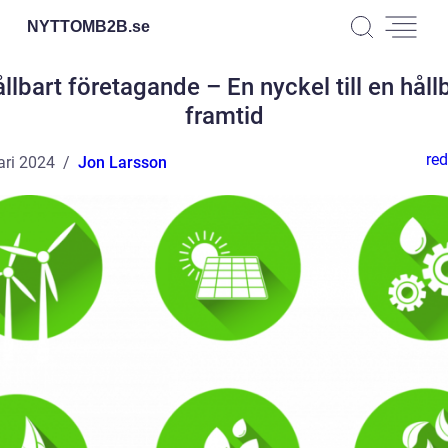
NYTTOMB2B.
se
llbart företagande – En nyckel till en håll
framtid
red
ari 2024
Jon Larsson