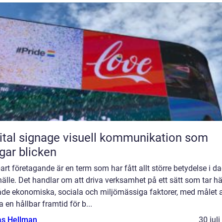
ignage visuell kommunikation som
gar blicken
art företagande är en term som har fått allt större betydelse i d
älle. Det handlar om att driva verksamhet på ett sätt som tar h
både ekonomiska, sociala och miljömässiga faktorer, med målet a
 en hållbar framtid för b...
as Hellman
30 jul