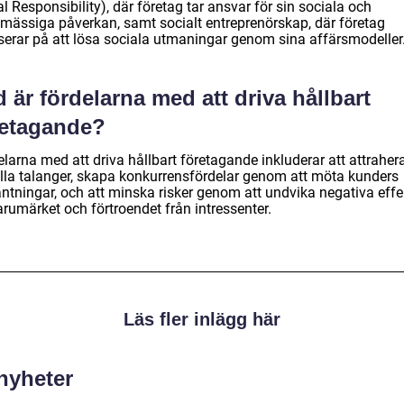
l Responsibility), där företag tar ansvar för sin sociala och
ömässiga påverkan, samt socialt entreprenörskap, där företag
serar på att lösa sociala utmaningar genom sina affärsmodeller
 är fördelarna med att driva hållbart
retagande?
larna med att driva hållbart företagande inkluderar att attraher
lla talanger, skapa konkurrensfördelar genom att möta kunders
äntningar, och att minska risker genom att undvika negativa effe
rumärket och förtroendet från intressenter.
Läs fler inlägg här
 nyheter