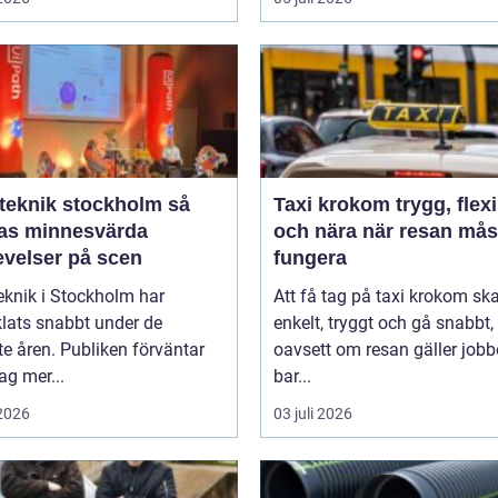
eknik stockholm så
Taxi krokom trygg, flexibel
as minnesvärda
och nära när resan mås
evelser på scen
fungera
eknik i Stockholm har
Att få tag på taxi krokom sk
lats snabbt under de
enkelt, tryggt och gå snabbt,
e åren. Publiken förväntar
oavsett om resan gäller jobb
dag mer...
bar...
 2026
03 juli 2026