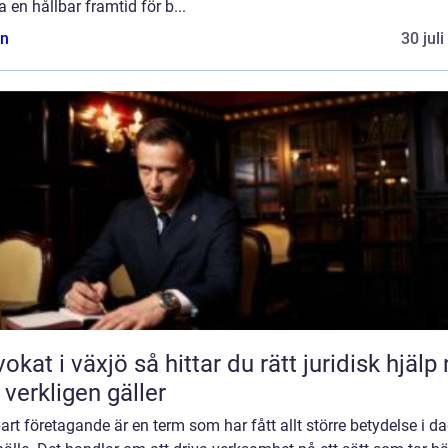
 en hållbar framtid för b...
n
30 jul
äxjö så hittar du rätt juridisk hjälp när
 verkligen gäller
art företagande är en term som har fått allt större betydelse i d