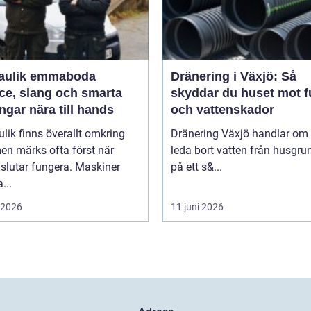
aulik emmaboda
Dränering i Växjö: Så
ce, slang och smarta
skyddar du huset mot f
ngar nära till hands
och vattenskador
lik finns överallt omkring
Dränering Växjö handlar om 
en märks ofta först när
leda bort vatten från husgr
slutar fungera. Maskiner
på ett s&...
...
i 2026
11 juni 2026