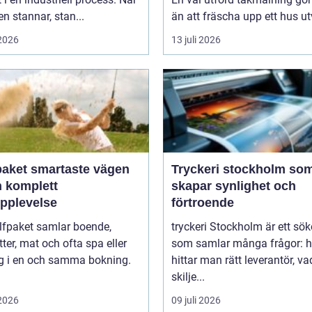
 stannar, stan...
än att fräscha upp ett hus ut
 2026
13 juli 2026
artaste vägen
Tryckeri stockholm so
en komplett
skapar synlighet och
upplevelse
förtroende
lfpaket samlar boende,
tryckeri Stockholm är ett sö
tter, mat och ofta spa eller
som samlar många frågor: h
ng i en och samma bokning.
hittar man rätt leverantör, va
skilje...
 2026
09 juli 2026