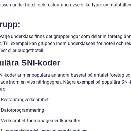
ssen under hotell och restaurang avse olika typer av matställen 
rupp:
varje underklass finns det grupperingar som delar in företag än
kt. Till exempel kan gruppen inom underklassen för hotell och re
éer eller budgethotell.
ulära SNI-koder
NI-koder är mer populära än andra baserat på antalet företag s
erade inom en viss näringsgren. Några exempel på populära SNI-
ar:
 Restaurangverksamhet
 Datorprogrammering
 Verksamhet för managementkonsulter