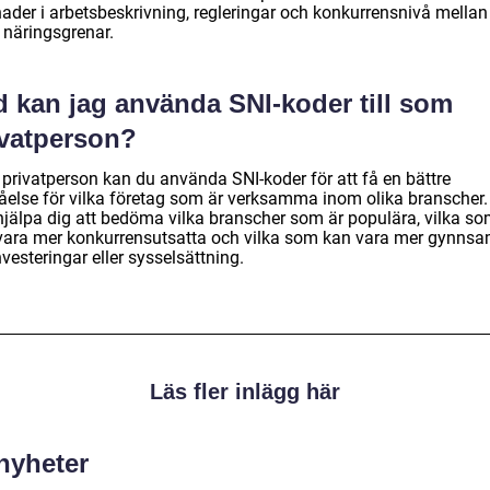
nader i arbetsbeskrivning, regleringar och konkurrensnivå mellan
 näringsgrenar.
d kan jag använda SNI-koder till som
ivatperson?
privatperson kan du använda SNI-koder för att få en bättre
tåelse för vilka företag som är verksamma inom olika branscher.
hjälpa dig att bedöma vilka branscher som är populära, vilka s
vara mer konkurrensutsatta och vilka som kan vara mer gynn
nvesteringar eller sysselsättning.
Läs fler inlägg här
 nyheter