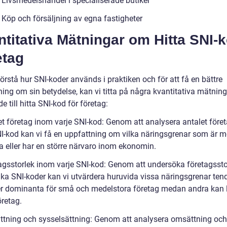
 Livsmedelshandel i specialiserade butiker
 Köp och försäljning av egna fastigheter
titativa Mätningar om Hitta SNI-
etag
förstå hur SNI-koder används i praktiken och för att få en bättre
ing om sin betydelse, kan vi titta på några kvantitativa mätning
de till hitta SNI-kod för företag:
et företag inom varje SNI-kod: Genom att analysera antalet före
NI-kod kan vi få en uppfattning om vilka näringsgrenar som är m
a eller har en större närvaro inom ekonomin.
agsstorlek inom varje SNI-kod: Genom att undersöka företagssto
ika SNI-koder kan vi utvärdera huruvida vissa näringsgrenar tend
r dominanta för små och medelstora företag medan andra kan 
öretag.
tning och sysselsättning: Genom att analysera omsättning och