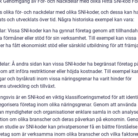
sk Genomgång av För- och Nackdelar med olika Hitta SNI-kod Fö
ns olika för- och nackdelar med olika SNI-koder, och dessa kan h
ats och utvecklats över tid. Några historiska exempel kan vara:
lar: Vissa SNI-koder kan ha gynnat företag genom att tillhandah
a förmåner eller stöd för sin verksamhet. Till exempel kan vissa
r ha fått ekonomiskt stöd eller särskild utbildning för att främj
elar: Å andra sidan kan vissa SNI-koder ha begränsat företag på
om att införa restriktioner eller höjda kostnader. Till exempel ka
gar och byråkrati inom vissa näringsgrenar ha varit hinder för
ns utveckling och tillväxt.
ngsvis är en SNI-kod en viktig klassificeringsmetod för att identi
egorisera företag inom olika näringsgrenar. Genom att använda 
an myndigheter och organisationer enklare samla in och analys
tion om olika branscher och deras påverkan på ekonomin. Gen
n studie av SNI-koder kan privatpersoner få en bättre förståelse
öretag som är verksamma inom olika branscher och vilka faktor