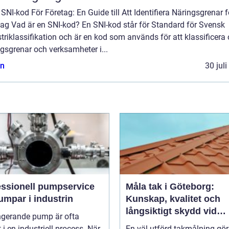
 SNI-kod För Företag: En Guide till Att Identifiera Näringsgrenar f
tag Vad är en SNI-kod? En SNI-kod står för Standard för Svensk
triklassifikation och är en kod som används för att klassificera 
gsgrenar och verksamheter i...
n
30 jul
essionell pumpservice
Måla tak i Göteborg:
umpar i industrin
Kunskap, kvalitet och
långsiktigt skydd vid
ngerande pump är ofta
takmålning i Göteborg
t i en industriell process. När
En väl utförd takmålning gö