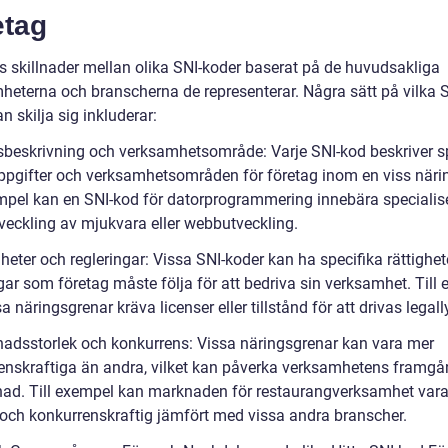
etag
ns skillnader mellan olika SNI-koder baserat på de huvudsakliga
heterna och branscherna de representerar. Några sätt på vilka S
n skilja sig inkluderar:
sbeskrivning och verksamhetsområde: Varje SNI-kod beskriver s
ppgifter och verksamhetsområden för företag inom en viss näri
empel kan en SNI-kod för datorprogrammering innebära specialis
veckling av mjukvara eller webbutveckling.
heter och regleringar: Vissa SNI-koder kan ha specifika rättighet
gar som företag måste följa för att bedriva sin verksamhet. Till
a näringsgrenar kräva licenser eller tillstånd för att drivas legall
adsstorlek och konkurrens: Vissa näringsgrenar kan vara mer
enskraftiga än andra, vilket kan påverka verksamhetens framg
nad. Till exempel kan marknaden för restaurangverksamhet var
och konkurrenskraftig jämfört med vissa andra branscher.