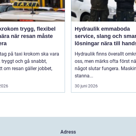
m trygg, flexibel
Hydraulik emmaboda
nära när resan måste
service, slang och sma
era
lösningar nära till hand
 tag på taxi krokom ska vara
Hydraulik finns överallt omk
, tryggt och gå snabbt,
oss, men märks ofta först nä
t om resan gäller jobbet,
något slutar fungera. Maski
stanna...
 2026
30 juni 2026
Adress