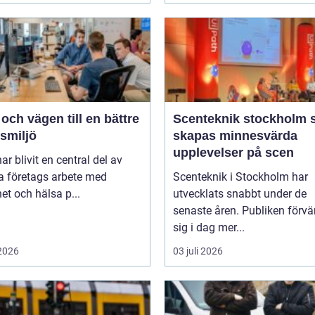
ch vägen till en bättre
Scenteknik stockholm så
smiljö
skapas minnesvärda
upplevelser på scen
r blivit en central del av
 företags arbete med
Scenteknik i Stockholm har
et och hälsa p...
utvecklats snabbt under de
senaste åren. Publiken förvä
sig i dag mer...
 2026
03 juli 2026