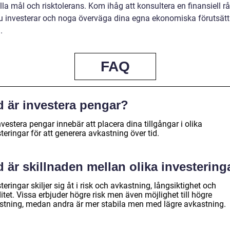
lla mål och risktolerans. Kom ihåg att konsultera en finansiell r
u investerar och noga överväga dina egna ekonomiska förutsätt
.
FAQ
d är investera pengar?
nvestera pengar innebär att placera dina tillgångar i olika
teringar för att generera avkastning över tid.
 är skillnaden mellan olika investering
teringar skiljer sig åt i risk och avkastning, långsiktighet och
ditet. Vissa erbjuder högre risk men även möjlighet till högre
stning, medan andra är mer stabila men med lägre avkastning.