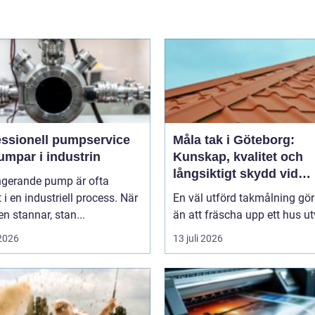
essionell pumpservice
Måla tak i Göteborg:
umpar i industrin
Kunskap, kvalitet och
långsiktigt skydd vid
ngerande pump är ofta
takmålning i Göteborg
t i en industriell process. När
En väl utförd takmålning gö
 stannar, stan...
än att fräscha upp ett hus ut
 2026
13 juli 2026