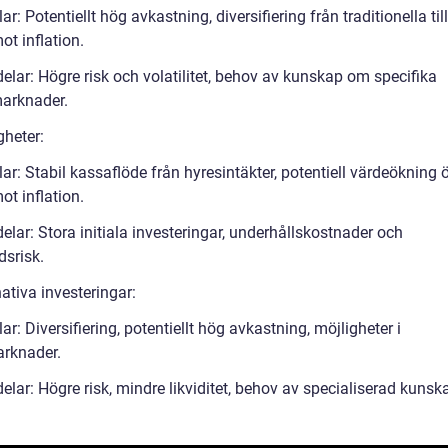
ar: Potentiellt hög avkastning, diversifiering från traditionella til
t inflation.
elar: Högre risk och volatilitet, behov av kunskap om specifika
arknader.
gheter:
ar: Stabil kassaflöde från hyresintäkter, potentiell värdeökning ö
t inflation.
lar: Stora initiala investeringar, underhållskostnader och
srisk.
nativa investeringar:
ar: Diversifiering, potentiellt hög avkastning, möjligheter i
rknader.
lar: Högre risk, mindre likviditet, behov av specialiserad kunsk