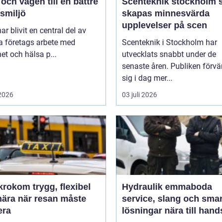
ch vägen till en bättre
Scenteknik stockholm så
smiljö
skapas minnesvärda
upplevelser på scen
r blivit en central del av
 företags arbete med
Scenteknik i Stockholm har
et och hälsa p...
utvecklats snabbt under de
senaste åren. Publiken förvä
sig i dag mer...
 2026
03 juli 2026
m trygg, flexibel
Hydraulik emmaboda
nära när resan måste
service, slang och sma
era
lösningar nära till hand