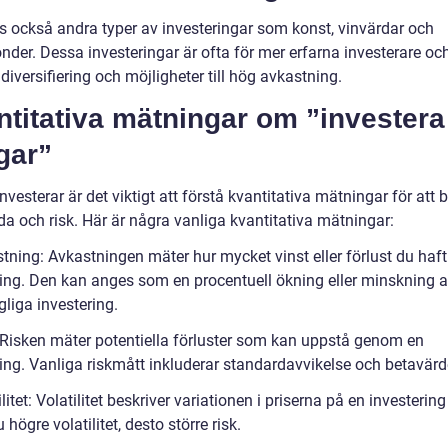
ns också andra typer av investeringar som konst, vinvärdar och
nder. Dessa investeringar är ofta för mer erfarna investerare oc
diversifiering och möjligheter till hög avkastning.
titativa mätningar om ”investera
gar”
nvesterar är det viktigt att förstå kvantitativa mätningar för at
da och risk. Här är några vanliga kvantitativa mätningar:
tning: Avkastningen mäter hur mycket vinst eller förlust du haft
ring. Den kan anges som en procentuell ökning eller minskning a
liga investering.
: Risken mäter potentiella förluster som kan uppstå genom en
ring. Vanliga riskmått inkluderar standardavvikelse och betavärd
ilitet: Volatilitet beskriver variationen i priserna på en investering
u högre volatilitet, desto större risk.