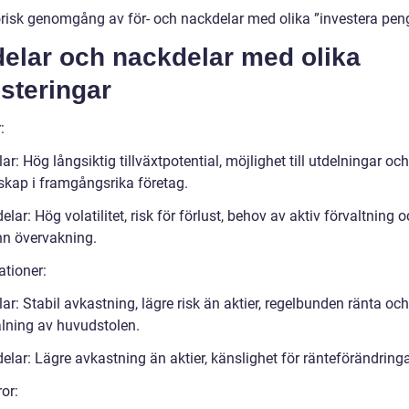
orisk genomgång av för- och nackdelar med olika ”investera pen
delar och nackdelar med olika
steringar
:
ar: Hög långsiktig tillväxtpotential, möjlighet till utdelningar och
skap i framgångsrika företag.
lar: Hög volatilitet, risk för förlust, behov av aktiv förvaltning 
n övervakning.
ationer:
ar: Stabil avkastning, lägre risk än aktier, regelbunden ränta och
alning av huvudstolen.
lar: Lägre avkastning än aktier, känslighet för ränteförändringa
or: