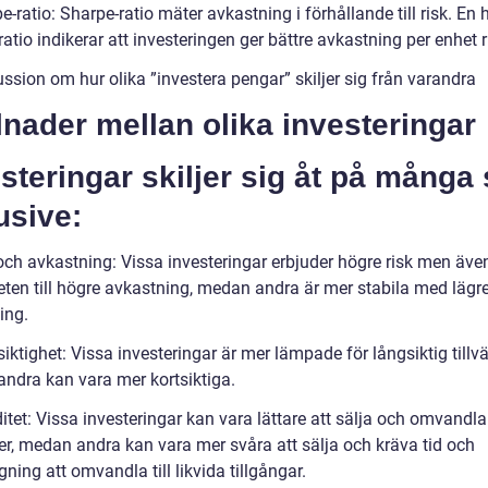
e-ratio: Sharpe-ratio mäter avkastning i förhållande till risk. En 
atio indikerar att investeringen ger bättre avkastning per enhet r
ssion om hur olika ”investera pengar” skiljer sig från varandra
lnader mellan olika investeringar
steringar skiljer sig åt på många 
usive:
 och avkastning: Vissa investeringar erbjuder högre risk men äve
eten till högre avkastning, medan andra är mer stabila med lägr
ing.
iktighet: Vissa investeringar är mer lämpade för långsiktig tillvä
ndra kan vara mer kortsiktiga.
ditet: Vissa investeringar kan vara lättare att sälja och omvandla 
er, medan andra kan vara mer svåra att sälja och kräva tid och
ning att omvandla till likvida tillgångar.