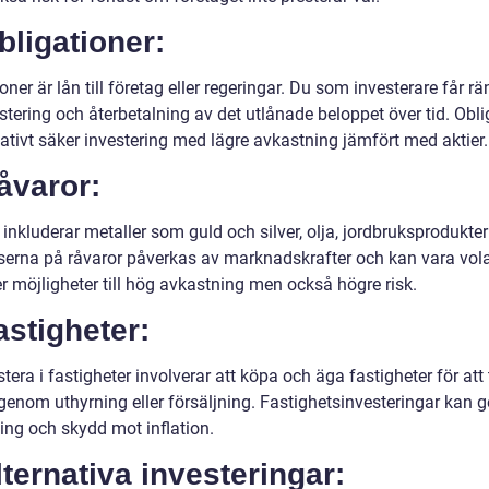
bligationer:
oner är lån till företag eller regeringar. Du som investerare får r
stering och återbetalning av det utlånade beloppet över tid. Obli
lativt säker investering med lägre avkastning jämfört med aktier.
åvaror:
inkluderar metaller som guld och silver, olja, jordbruksprodukte
iserna på råvaror påverkas av marknadskrafter och kan vara volat
er möjligheter till hög avkastning men också högre risk.
astigheter:
stera i fastigheter involverar att köpa och äga fastigheter för att
enom uthyrning eller försäljning. Fastighetsinvesteringar kan ge
ing och skydd mot inflation.
lternativa investeringar: