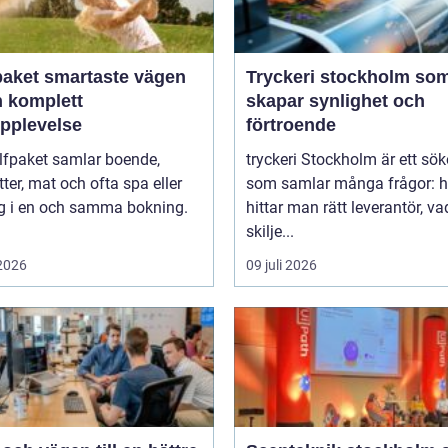
artaste vägen
Tryckeri stockholm so
en komplett
skapar synlighet och
upplevelse
förtroende
lfpaket samlar boende,
tryckeri Stockholm är ett sö
tter, mat och ofta spa eller
som samlar många frågor: h
ng i en och samma bokning.
hittar man rätt leverantör, va
skilje...
 2026
09 juli 2026