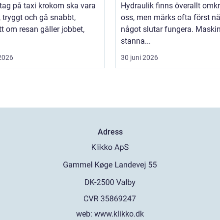
 tag på taxi krokom ska vara
Hydraulik finns överallt omk
, tryggt och gå snabbt,
oss, men märks ofta först nä
t om resan gäller jobbet,
något slutar fungera. Maski
stanna...
 2026
30 juni 2026
Adress
web:
www.klikko.dk