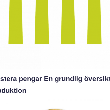
stera pengar En grundlig översik
oduktion