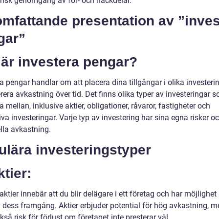
orisk genomgång av för- och nackdelar.
mfattande presentation av ”inves
gar”
 är investera pengar?
a pengar handlar om att placera dina tillgångar i olika investeri
rera avkastning över tid. Det finns olika typer av investeringar 
a mellan, inklusive aktier, obligationer, råvaror, fastigheter och
iva investeringar. Varje typ av investering har sina egna risker o
lla avkastning.
ulära investeringstyper
ktier:
aktier innebär att du blir delägare i ett företag och har möjlighet 
v dess framgång. Aktier erbjuder potential för hög avkastning, m
kså risk för förlust om företaget inte presterar väl.