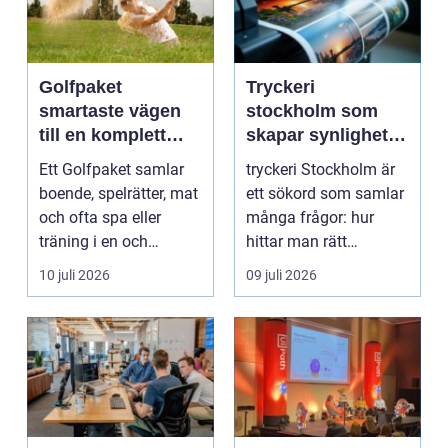
Golfpaket
Tryckeri
smartaste vägen
stockholm som
till en komplett
skapar synlighet
golfupplevelse
och förtroende
Ett Golfpaket samlar
tryckeri Stockholm är
boende, spelrätter, mat
ett sökord som samlar
och ofta spa eller
många frågor: hur
träning i en och
hittar man rätt
samma bokning. För ...
leverantör, vad skilje...
10 juli 2026
09 juli 2026