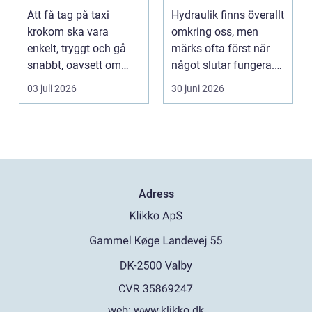
fungera
smarta lösningar
Att få tag på taxi
Hydraulik finns överallt
nära till hands
krokom ska vara
omkring oss, men
enkelt, tryggt och gå
märks ofta först när
snabbt, oavsett om
något slutar fungera.
resan gäller jobbet,
Maskiner stanna...
03 juli 2026
30 juni 2026
bar...
Adress
web:
www.klikko.dk