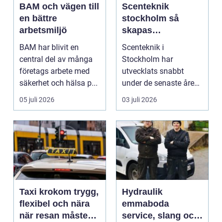
BAM och vägen till
Scenteknik
en bättre
stockholm så
arbetsmiljö
skapas
minnesvärda
BAM har blivit en
Scenteknik i
upplevelser på
central del av många
Stockholm har
scen
företags arbete med
utvecklats snabbt
säkerhet och hälsa p...
under de senaste åren.
Publiken förväntar sig i
05 juli 2026
03 juli 2026
dag mer...
Taxi krokom trygg,
Hydraulik
flexibel och nära
emmaboda
när resan måste
service, slang och