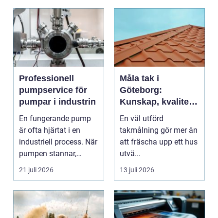
Professionell
Måla tak i
pumpservice för
Göteborg:
pumpar i industrin
Kunskap, kvalitet
och långsiktigt
En fungerande pump
En väl utförd
skydd vid
är ofta hjärtat i en
takmålning gör mer än
takmålning i
industriell process. När
att fräscha upp ett hus
Göteborg
pumpen stannar,
utvä...
stan...
21 juli 2026
13 juli 2026