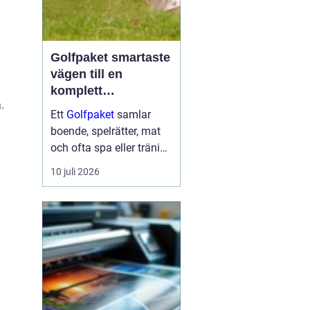
Golfpaket smartaste
vägen till en
komplett
.
golfupplevelse
Ett
Golfpaket
samlar
boende, spelrätter, mat
och ofta spa eller träning
i en och samma
10 juli 2026
bokning. För dig som vill
maximera tiden på
banan och minimera
krånglet med logistik är
ett genomtänkt p...