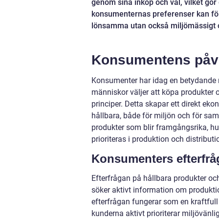
genom sina inköp och val, vilket gör
konsumenternas preferenser kan för
lönsamma utan också miljömässigt oc
Konsumentens påve
Konsumenter har idag en betydande ro
människor väljer att köpa produkter oc
principer. Detta skapar ett direkt ek
hållbara, både för miljön och för sa
produkter som blir framgångsrika, hu
prioriteras i produktion och distributi
Konsumenters efterfrå
Efterfrågan på hållbara produkter oc
söker aktivt information om produkti
efterfrågan fungerar som en kraftfull
kunderna aktivt prioriterar miljövänli