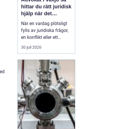
hittar du rätt juridisk
hjälp när det
verkligen gäller
När en vardag plötsligt
fylls av juridiska frågor,
en konflikt eller ett
myndighetsbeslut som
30 juli 2026
känns övermäktigt,
behöver många någon
som både kan lagen och
med
förstår människan
bakom problemet. Att
anlita
en advokat ...