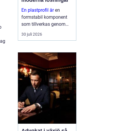
moderna lösningar
En plastprofil är
en
formstabil komponent
som tillverkas genom
p
extrudering av plast, ofta
30 juli 2026
i långa längder och med
tag
en noggrant anpassad
geometri. Profilerna
används som tätningar,
lister, s...
Advokat i växjö så