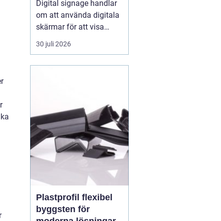
Digital signage handlar
om att använda digitala
skärmar för att visa
rörlig bild, text och grafik
30 juli 2026
på ett sätt som
människor faktiskt
lägger märke till. I
er
butiker, på industrier, i
badhus och på
r
offentliga platser
lka
ersätter digitala skärmar
allt oftare...
Plastprofil flexibel
byggsten för
r