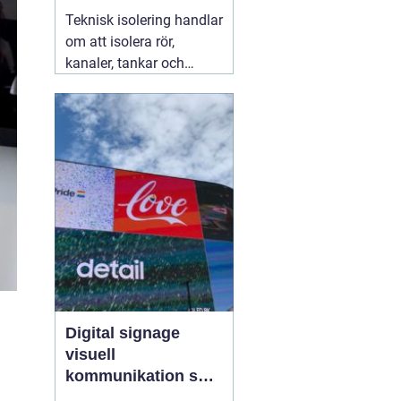
säkra installationer
Teknisk isolering handlar
om att isolera rör,
kanaler, tankar och
andra installationer i
byggnader och
industrier. Syftet är att
spara energi, skapa
jämnare inomhusklimat
och öka säkerheten. När
företag arbetar
strukturerat
07 augusti
2026
Digital signage
visuell
kommunikation som
fångar blicken