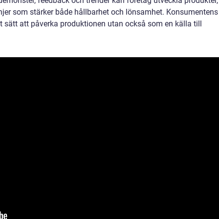
emönster, feedback och trender kan företag utveckla produkter,
jer som stärker både hållbarhet och lönsamhet. Konsumentens
t sätt att påverka produktionen utan också som en källa till