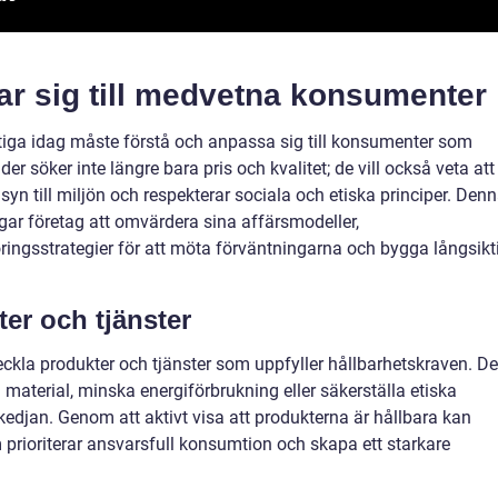
ar sig till medvetna konsumenter
tiga idag måste förstå och anpassa sig till konsumenter som
r söker inte längre bara pris och kvalitet; de vill också veta att
syn till miljön och respekterar sociala och etiska principer. Den
ar företag att omvärdera sina affärsmodeller,
ngsstrategier för att möta förväntningarna och bygga långsikt
er och tjänster
tveckla produkter och tjänster som uppfyller hållbarhetskraven. De
a material, minska energiförbrukning eller säkerställa etiska
kedjan. Genom att aktivt visa att produkterna är hållbara kan
prioriterar ansvarsfull konsumtion och skapa ett starkare