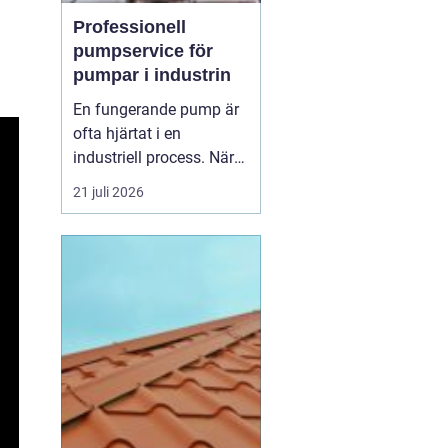
Professionell
pumpservice för
pumpar i industrin
En fungerande pump är
ofta hjärtat i en
industriell process. När
pumpen stannar, stannar
21 juli 2026
produktionen. Därför
spelar
pumpservice
-
pumpar en avgörande
roll f&o...