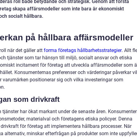
 deras roll både betydande och strategisk. Genom att förstå
etag skapa affärsmodeller som inte bara är ekonomiskt
h socialt hållbara.
rkan på hållbara affärsmodeller
ll när det gäller att
forma företags hållbarhetsstrategier
. Allt fl
h tjänster som tar hänsyn till miljö, socialt ansvar och etiska
onomiskt incitament för företag att utveckla affärsmodeller som ä
mhället. Konsumenternas preferenser och värderingar påverkar vi
r varumärken positionerar sig och vilka investeringar som
on.
gan som drivkraft
h tjänster har ökat markant under de senaste åren. Konsumenter
onsmetoder, materialval och företagens etiska policyer. Denna
 drivkraft för företag att implementera hållbara processer. När
ga alternativ, minskar efterfrågan på produkter som inte uppfylle