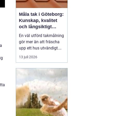
Måla tak i Göteborg:
Kunskap, kvalitet
och långsiktigt
skydd vid
En väl utförd takmålning
takmålning i
gör mer än att fräscha
Göteborg
na
upp ett hus utvändigt.
Den förlänger takets
13 juli 2026
ig
livslängd, skyddar mot
fukt och rost och kan
spara stora pengar på
sikt. I en kuststad som
tta
Göteb...