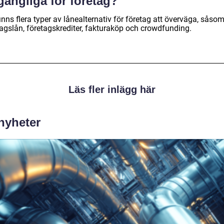
lgängliga för företag?
inns flera typer av lånealternativ för företag att överväga, såso
tagslån, företagskrediter, fakturaköp och crowdfunding.
Läs fler inlägg här
 nyheter