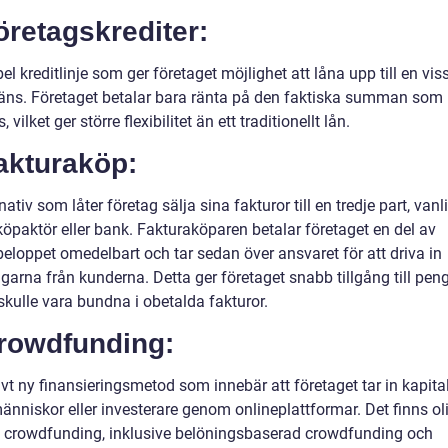
öretagskrediter:
bel kreditlinje som ger företaget möjlighet att låna upp till en vis
räns. Företaget betalar bara ränta på den faktiska summan som
, vilket ger större flexibilitet än ett traditionellt lån.
akturaköp:
rnativ som låter företag sälja sina fakturor till en tredje part, vanl
köpaktör eller bank. Fakturaköparen betalar företaget en del av
beloppet omedelbart och tar sedan över ansvaret för att driva in
ngarna från kunderna. Detta ger företaget snabb tillgång till pe
skulle vara bundna i obetalda fakturor.
Crowdfunding:
ivt ny finansieringsmetod som innebär att företaget tar in kapita
änniskor eller investerare genom onlineplattformar. Det finns ol
v crowdfunding, inklusive belöningsbaserad crowdfunding och