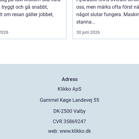
, tryggt och gå snabbt,
oss, men märks ofta först nä
t om resan gäller jobbet,
något slutar fungera. Maski
stanna...
 2026
30 juni 2026
Adress
web:
www.klikko.dk