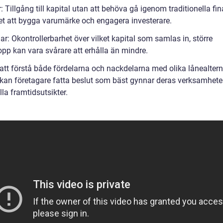
: Tillgång till kapital utan att behöva gå igenom traditionella fin
et att bygga varumärke och engagera investerare.
r: Okontrollerbarhet över vilket kapital som samlas in, större
opp kan vara svårare att erhålla än mindre.
tt förstå både fördelarna och nackdelarna med olika lånealterna
 kan företagare fatta beslut som bäst gynnar deras verksamhete
lla framtidsutsikter.