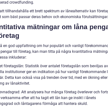
serad crowdfunding.
t tillhandahålla ett brett spektrum av lånealternativ kan företa
et som bäst passar deras behov och ekonomiska förutsättningar
ntitativa mätningar om låna peng
 företag
 få en god uppfattning om hur populärt och vanligt förekommand
 pengar till företag, kan man titta på några kvantitativa mätning
essa inkluderar:
et företagslån: Statistik över antalet företagslån som beviljas av
lla institutioner ger en indikation på hur vanligt förekommande lå
är. Detta kan också visa på trenden över tid, med en ökning eller
g av lånaktivitet.
levnadsgrad: Att analysera hur många företag överlever och forts
 verksamma efter att ha tagit ett lån kan ge insikt i lånets
gsgrad och låntagarens förmåga att hantera skuld.