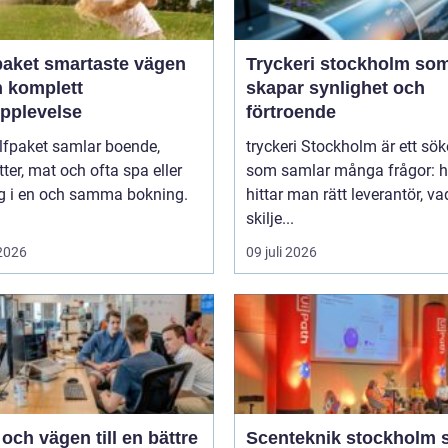
artaste vägen
Tryckeri stockholm so
en komplett
skapar synlighet och
upplevelse
förtroende
lfpaket samlar boende,
tryckeri Stockholm är ett sö
tter, mat och ofta spa eller
som samlar många frågor: h
ng i en och samma bokning.
hittar man rätt leverantör, va
skilje...
 2026
09 juli 2026
ch vägen till en bättre
Scenteknik stockholm så