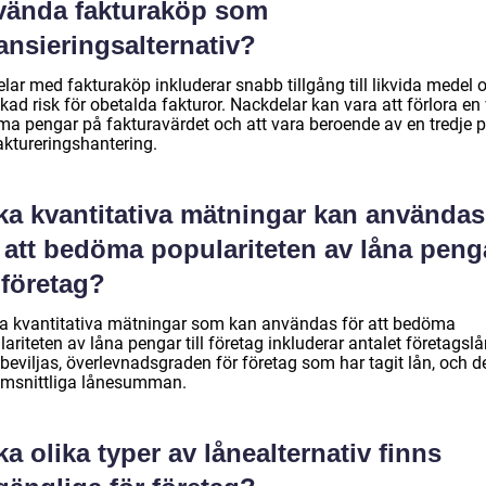
vända fakturaköp som
ansieringsalternativ?
lar med fakturaköp inkluderar snabb tillgång till likvida medel 
ad risk för obetalda fakturor. Nackdelar kan vara att förlora en 
a pengar på fakturavärdet och att vara beroende av en tredje p
aktureringshantering.
lka kvantitativa mätningar kan användas
r att bedöma populariteten av låna peng
l företag?
a kvantitativa mätningar som kan användas för att bedöma
ariteten av låna pengar till företag inkluderar antalet företagsl
beviljas, överlevnadsgraden för företag som har tagit lån, och d
msnittliga lånesumman.
ka olika typer av lånealternativ finns