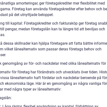
ånatliga amorteringar, ger företagskrediter mer flexibilitet med
ngarna. Företag kan använda företagskrediter efter behov och be
ndast på det utnyttjade beloppet.
ång till kapital: Företagskrediter och fakturaköp ger företag snab
 till pengar, medan företagslån kan ta längre tid att beviljas och
as.
tå dessa skillnader kan hjälpa företagare att fatta bättre inform
om vilket lånealternativ som passar deras företags behov och
ser.
sk genomgång av för- och nackdelar med olika lånealternativ för
rnativ för företag har förändrats och utvecklats över tiden. Hist
 vissa lånealternativ haft fördelar och nackdelar beroende på fö
ch ekonomiska läge. Här är en genomgång av några vanliga för
ar med några typer av lånealternativ:
agslån:
: Låga räntor, flexibel användning av kapital, förbättring av