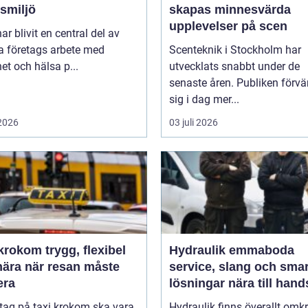
smiljö
skapas minnesvärda
upplevelser på scen
r blivit en central del av
 företags arbete med
Scenteknik i Stockholm har
et och hälsa p...
utvecklats snabbt under de
senaste åren. Publiken förvä
sig i dag mer...
 2026
03 juli 2026
m trygg, flexibel
Hydraulik emmaboda
nära när resan måste
service, slang och sma
era
lösningar nära till hand
 tag på taxi krokom ska vara
Hydraulik finns överallt omk