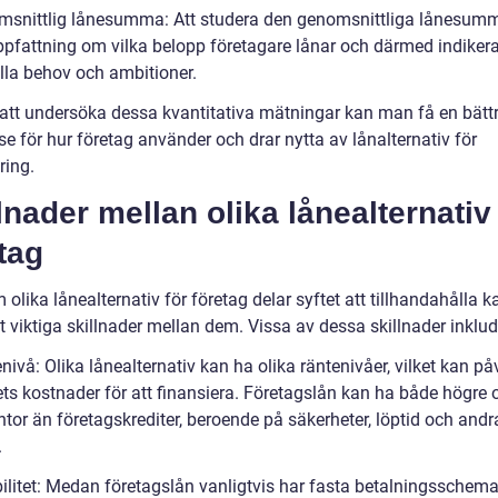
msnittlig lånesumma: Att studera den genomsnittliga lånesum
ppfattning om vilka belopp företagare lånar och därmed indiker
ella behov och ambitioner.
tt undersöka dessa kvantitativa mätningar kan man få en bätt
se för hur företag använder och drar nytta av lånalternativ för
ring.
lnader mellan olika lånealternativ
tag
olika lånealternativ för företag delar syftet att tillhandahålla ka
t viktiga skillnader mellan dem. Vissa av dessa skillnader inklud
nivå: Olika lånealternativ kan ha olika räntenivåer, vilket kan på
ets kostnader för att finansiera. Företagslån kan ha både högre 
ntor än företagskrediter, beroende på säkerheter, löptid och andr
.
ibilitet: Medan företagslån vanligtvis har fasta betalningsschem