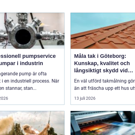
essionell pumpservice
Måla tak i Göteborg:
umpar i industrin
Kunskap, kvalitet och
långsiktigt skydd vid
ngerande pump är ofta
takmålning i Göteborg
t i en industriell process. När
En väl utförd takmålning gö
 stannar, stan...
än att fräscha upp ett hus ut
 2026
13 juli 2026