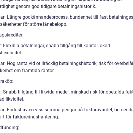
ärdighet genom god tidigare betalningshistorik.
ar: Längre godkännandeprocess, bundenhet till fast betalning
säkerheter för större lånebelopp.
agskrediter:
: Flexibla betalningar, snabb tillgång till kapital, ökad
flexibilitet.
r: Hög ränta vid otillräcklig betalningshistorik, risk för överbel
kerhet om framtida räntor.
uraköp:
: Snabb tillgång till likvida medel, minskad risk för obetalda fakt
ad likviditet.
ar: Förlust av en viss summa pengar på fakturavärdet, beroend
art för faktureringshantering.
dfunding: