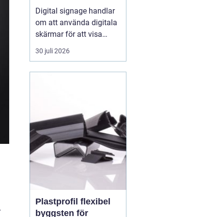
fångar blicken
Digital signage handlar
om att använda digitala
skärmar för att visa
rörlig bild, text och grafik
30 juli 2026
på ett sätt som
människor faktiskt
lägger märke till. I
butiker, på industrier, i
badhus och på
offentliga platser
ersätter digitala skärmar
allt oftare...
Plastprofil flexibel
r
byggsten för