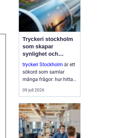
Tryckeri stockholm
som skapar
synlighet och
förtroende
tryckeri Stockholm
är ett
sökord som samlar
många frågor: hur hittar
man rätt leverantör, vad
09 juli 2026
skiljer kvalitetstryck från
enkelt standardtryck och
hur säkerställer man att
varumärket verkligen
lyfts fram? I en sta...