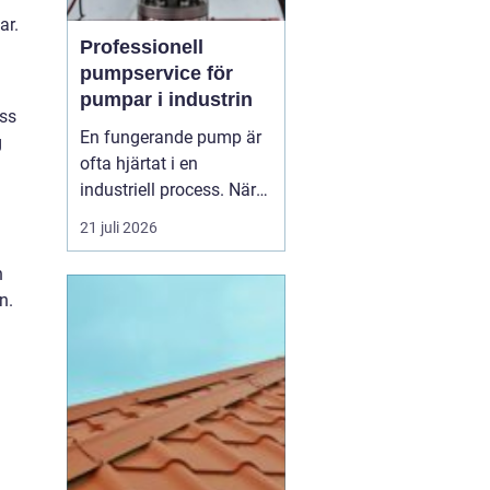
ar.
Professionell
pumpservice för
pumpar i industrin
iss
En fungerande pump är
g
ofta hjärtat i en
industriell process. När
pumpen stannar, stannar
21 juli 2026
produktionen. Därför
spelar
pumpservice
-
n
pumpar en avgörande
n.
roll f&o...