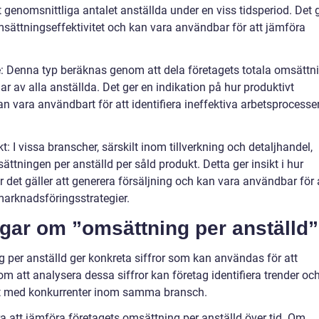
genomsnittliga antalet anställda under en viss tidsperiod. Det 
msättningseffektivitet och kan vara användbar för att jämföra
e: Denna typ beräknas genom att dela företagets totala omsättn
r av alla anställda. Det ger en indikation på hur produktivt
n vara användbart för att identifiera ineffektiva arbetsprocesse
: I vissa branscher, särskilt inom tillverkning och detaljhandel,
ättningen per anställd per såld produkt. Detta ger insikt i hur
r det gäller att generera försäljning och kan vara användbar för 
marknadsföringsstrategier.
ngar om ”omsättning per anställd”
 per anställd ger konkreta siffror som kan användas för att
 att analysera dessa siffror kan företag identifiera trender oc
tet med konkurrenter inom samma bransch.
a att jämföra företagets omsättning per anställd över tid. Om