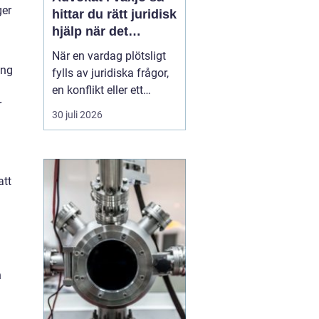
ger
hittar du rätt juridisk
hjälp när det
verkligen gäller
När en vardag plötsligt
ing
fylls av juridiska frågor,
en konflikt eller ett
r
myndighetsbeslut som
30 juli 2026
känns övermäktigt,
behöver många någon
som både kan lagen och
förstår människan
att
bakom problemet. Att
anlita
en advokat ...
h