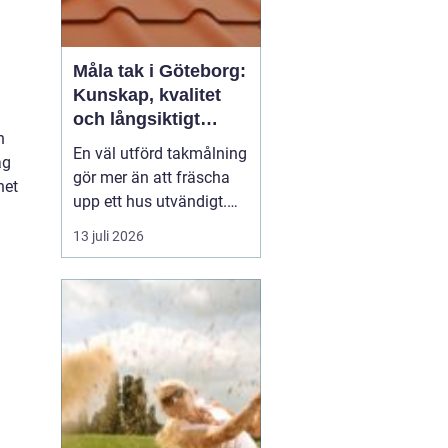
Måla tak i Göteborg:
Kunskap, kvalitet
och långsiktigt
n
skydd vid
En väl utförd takmålning
ag
takmålning i
gör mer än att fräscha
het
Göteborg
upp ett hus utvändigt.
Den förlänger takets
13 juli 2026
a
livslängd, skyddar mot
fukt och rost och kan
spara stora pengar på
sikt. I en kuststad som
Göteb...