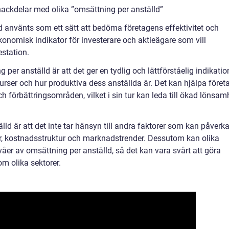
ackdelar med olika ”omsättning per anställd”
d använts som ett sätt att bedöma företagens effektivitet och
 ekonomisk indikator för investerare och aktieägare som vill
estation.
er anställd är att det ger en tydlig och lättförståelig indikatio
surser och hur produktiva dess anställda är. Det kan hjälpa föret
och förbättringsområden, vilket i sin tur kan leda till ökad lönsam
d är att det inte tar hänsyn till andra faktorer som kan påverk
, kostnadsstruktur och marknadstrender. Dessutom kan olika
åer av omsättning per anställd, så det kan vara svårt att göra
om olika sektorer.