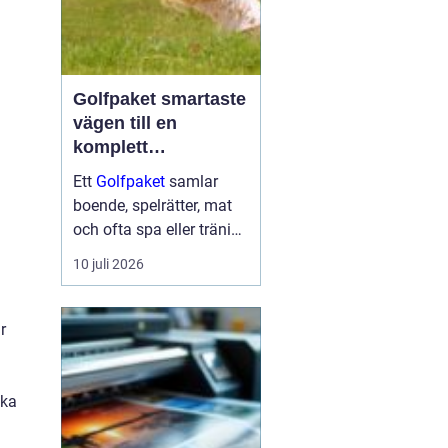
Golfpaket smartaste
vägen till en
komplett
golfupplevelse
Ett
Golfpaket
samlar
boende, spelrätter, mat
och ofta spa eller träning
i en och samma
10 juli 2026
bokning. För dig som vill
maximera tiden på
banan och minimera
r
krånglet med logistik är
ett genomtänkt p...
ika