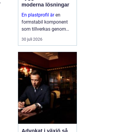
r
moderna lösningar
En plastprofil är
en
formstabil komponent
som tillverkas genom
extrudering av plast, ofta
30 juli 2026
i långa längder och med
en noggrant anpassad
geometri. Profilerna
används som tätningar,
lister, s...
Advokat i växjö så