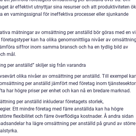
aget är effektivt utnyttjar sina resurser och att produktiviteten ök
en varningssignal för ineffektiva processer eller sjunkande
titativa mätningar av omsättning per anställd bör göras med en v
h företagstyper kan ha olika genomsnittliga nivåer av omsättnin
tt jämföra siffror inom samma bransch och ha en tydlig bild av
och mål.
g per anställd” skiljer sig från varandra
sevärt olika nivåer av omsättning per anställd. Till exempel ka
omsättning per anställd jämfört med företag inom tjänstesektor
ofta har högre priser per enhet och kan nå en bredare marknad.
tning per anställd inkluderar företagets storlek,
egier. Ett mindre företag med färre anställda kan ha högre
törre flexibilitet och färre överflödiga kostnader. Å andra sidan
nadsandelar ha lägre omsättning per anställd på grund av större
alstyrka.