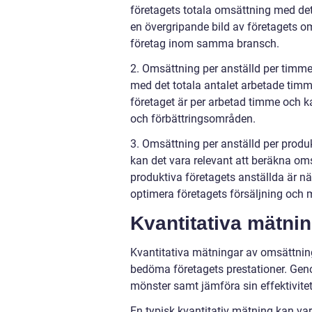
företagets totala omsättning med det 
en övergripande bild av företagets o
företag inom samma bransch.
2. Omsättning per anställd per timm
med det totala antalet arbetade timma
företaget är per arbetad timme och ka
och förbättringsområden.
3. Omsättning per anställd per produkt
kan det vara relevant att beräkna oms
produktiva företagets anställda är nä
optimera företagets försäljning och 
Kvantitativa mätni
Kvantitativa mätningar av omsättning
bedöma företagets prestationer. Genom
mönster samt jämföra sin effektivi
En typisk kvantitativ mätning kan var