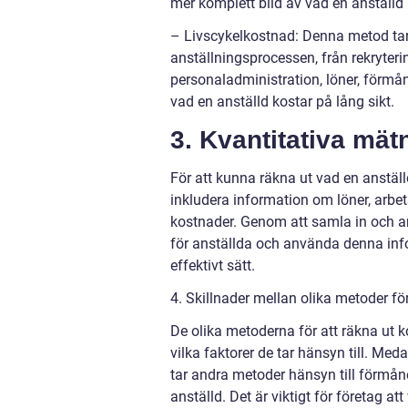
mer komplett bild av vad en anställd
– Livscykelkostnad: Denna metod tar
anställningsprocessen, från rekryterin
personaladministration, löner, förmå
vad en anställd kostar på lång sikt.
3. Kvantitativa mät
För att kunna räkna ut vad en anstäl
inkludera information om löner, arbet
kostnader. Genom att samla in och an
för anställda och använda denna info
effektivt sätt.
4. Skillnader mellan olika metoder fö
De olika metoderna för att räkna ut ko
vilka faktorer de tar hänsyn till. Me
tar andra metoder hänsyn till förmåne
anställd. Det är viktigt för företag 