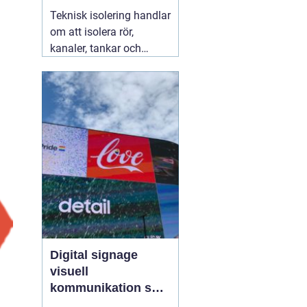
säkra installationer
Teknisk isolering handlar
om att isolera rör,
kanaler, tankar och
andra installationer i
byggnader och
industrier. Syftet är att
spara energi, skapa
jämnare inomhusklimat
och öka säkerheten. När
företag arbetar
strukturerat
07 augusti
2026
Digital signage
visuell
kommunikation som
fångar blicken