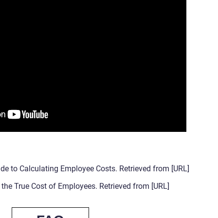
de to Calculating Employee Costs. Retrieved from [URL]
the True Cost of Employees. Retrieved from [URL]