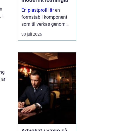
moderna lösningar
en
En plastprofil är
en
 I
formstabil komponent
som tillverkas genom
extrudering av plast, ofta
30 juli 2026
i långa längder och med
en noggrant anpassad
geometri. Profilerna
används som tätningar,
lister, s...
ing
 är
Advokat i växjö så