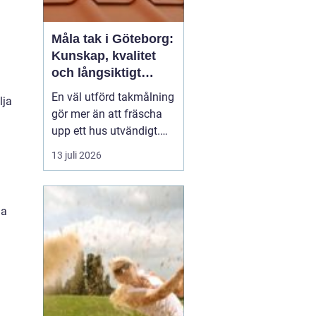
Måla tak i Göteborg:
Kunskap, kvalitet
och långsiktigt
skydd vid
En väl utförd takmålning
lja
takmålning i
gör mer än att fräscha
Göteborg
upp ett hus utvändigt.
Den förlänger takets
13 juli 2026
livslängd, skyddar mot
fukt och rost och kan
spara stora pengar på
da
sikt. I en kuststad som
Göteb...