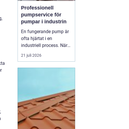
Professionell
pumpservice för
g,
pumpar i industrin
En fungerande pump är
ofta hjärtat i en
industriell process. När
pumpen stannar, stannar
21 juli 2026
produktionen. Därför
kta
spelar
pumpservice
-
r
pumpar en avgörande
roll f&o...
,
n