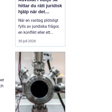
hittar du rätt juridisk
hjälp när det
verkligen gäller
När en vardag plötsligt
fylls av juridiska frågor,
en konflikt eller ett
myndighetsbeslut som
30 juli 2026
känns övermäktigt,
behöver många någon
som både kan lagen och
förstår människan
bakom problemet. Att
anlita
en advokat ...
ner
ch