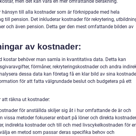
 kostar, men det kan vara en mer omfattande beräkning.
 hänsyn till alla kostnader som är förknippade med hela
g till pension. Det inkluderar kostnader för rekrytering, utbildnin
ner och även pension. Detta ger den mest omfattande bilden av
ningar av kostnader:
ld kostar behöver man samla in kvantitativa data. Detta kan
sgivaravgifter, förmåner, rekryteringskostnader och andra indire
alysera dessa data kan företag få en klar bild av sina kostnade
rmation för att fatta välgrundade beslut och budgetera på ett
r att räkna ut kostnader:
stnader för anställda skiljer sig åt i hur omfattande de är och
dan vissa metoder fokuserar enbart på löner och direkta kostnader
r, indirekta kostnader och till och med livscykelkostnaden för e
att välja en metod som passar deras specifika behov och