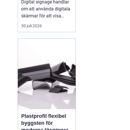
Digital signage handlar
om att använda digitala
skärmar för att visa
rörlig bild, text och grafik
30 juli 2026
på ett sätt som
människor faktiskt
lägger märke till. I
butiker, på industrier, i
badhus och på
offentliga platser
ersätter digitala skärmar
allt oftare...
Plastprofil flexibel
byggsten för