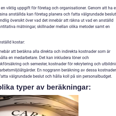
r en viktig uppgift för företag och organisationer. Genom att ha 
 sina anställda kan företag planera och fatta välgrundade beslut.
ndlig översikt över vad det innebär att räkna ut vad en anställd
vantitativa mätningar, skillnader mellan olika metoder samt en
nställd kostar:
nnebär att beräkna alla direkta och indirekta kostnader som är
ålla en medarbetare. Det kan inkludera löner och
kförsäkring och semester, kostnader för rekrytering och utbildn
arbetsmiljöåtgärder. En noggrann beräkning av dessa kostnader
fatta välgrundade beslut och hålla koll på sin personalbudget.
olika typer av beräkningar: