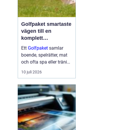
Golfpaket smartaste
vägen till en
komplett
golfupplevelse
Ett
Golfpaket
samlar
boende, spelrätter, mat
och ofta spa eller träning
i en och samma
10 juli 2026
bokning. För dig som vill
maximera tiden på
banan och minimera
krånglet med logistik är
ett genomtänkt p...