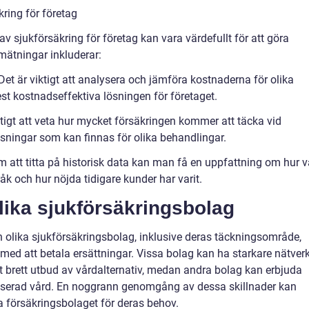
ring för företag
av sjukförsäkring för företag kan vara värdefullt för att göra
mätningar inkluderar:
Det är viktigt att analysera och jämföra kostnaderna för olika
est kostnadseffektiva lösningen för företaget.
ktigt att veta hur mycket försäkringen kommer att täcka vid
sningar som kan finnas för olika behandlingar.
 att titta på historisk data kan man få en uppfattning om hur v
k och hur nöjda tidigare kunder har varit.
lika sjukförsäkringsbolag
n olika sjukförsäkringsbolag, inklusive deras täckningsområde,
med att betala ersättningar. Vissa bolag kan ha starkare nätver
ett brett utbud av vårdalternativ, medan andra bolag kan erbjuda
iserad vård. En noggrann genomgång av dessa skillnader kan
ta försäkringsbolaget för deras behov.