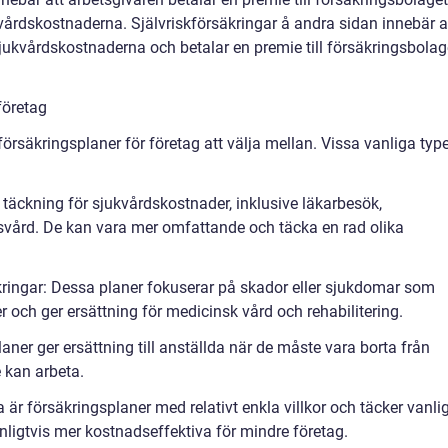
vårdskostnaderna. Självriskförsäkringar å andra sidan innebär a
sjukvårdskostnaderna och betalar en premie till försäkringsbolag
företag
kförsäkringsplaner för företag att välja mellan. Vissa vanliga typ
 täckning för sjukvårdskostnader, inklusive läkarbesök,
vård. De kan vara mer omfattande och täcka en rad olika
kringar: Dessa planer fokuserar på skador eller sjukdomar som
r och ger ersättning för medicinsk vård och rehabilitering.
aner ger ersättning till anställda när de måste vara borta från
 kan arbeta.
 är försäkringsplaner med relativt enkla villkor och täcker vanli
ligtvis mer kostnadseffektiva för mindre företag.