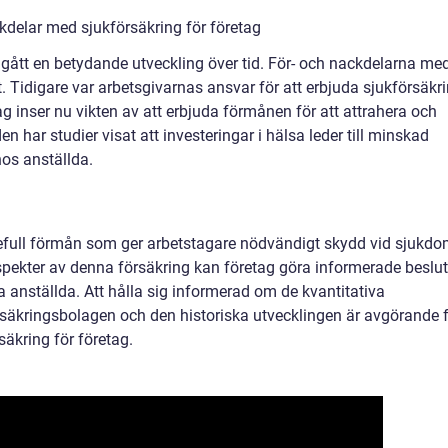
delar med sjukförsäkring för företag
gått en betydande utveckling över tid. För- och nackdelarna me
t. Tidigare var arbetsgivarnas ansvar för att erbjuda sjukförsäkr
ag inser nu vikten av att erbjuda förmånen för att attrahera och
en har studier visat att investeringar i hälsa leder till minskad
hos anställda.
defull förmån som ger arbetstagare nödvändigt skydd vid sjukd
aspekter av denna försäkring kan företag göra informerade beslut
a anställda. Att hålla sig informerad om de kvantitativa
säkringsbolagen och den historiska utvecklingen är avgörande 
äkring för företag.