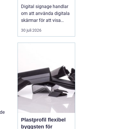
fångar blicken
Digital signage handlar
om att använda digitala
skärmar för att visa
rörlig bild, text och grafik
30 juli 2026
på ett sätt som
människor faktiskt
lägger märke till. I
butiker, på industrier, i
badhus och på
offentliga platser
ersätter digitala skärmar
allt oftare...
nde
Plastprofil flexibel
byggsten för