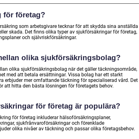
 för företag?
örsäkring som arbetsgivare tecknar för att skydda sina anställda
er skada. Det finns olika typer av sjukförsäkringar för företag,
ingsplaner och självriskförsäkringar.
mellan olika sjukförsäkringsbolag?
llan olika sjukförsäkringsbolag när det gäller täckningsområde,
et med att betala ersättningar. Vissa bolag har ett starkt
a erbjuder mer omfattande täckning för specialiserad vård. Det
för att hitta den bästa lösningen för företagets behov.
rsäkringar för företag är populära?
ring för företag inkluderar hälsoförsäkringsplaner,
kringar, sjukfrånvaroförsäkringar och förenklade
juder olika nivåer av täckning och passar olika företagsbehov.