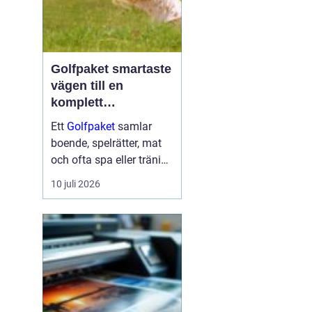
Golfpaket smartaste
vägen till en
komplett
golfupplevelse
Ett
Golfpaket
samlar
boende, spelrätter, mat
och ofta spa eller träning
i en och samma
10 juli 2026
bokning. För dig som vill
maximera tiden på
banan och minimera
krånglet med logistik är
ett genomtänkt p...