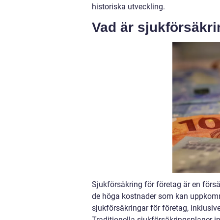
historiska utveckling.
Vad är sjukförsäkri
Sjukförsäkring för företag är en förs
de höga kostnader som kan uppkomma 
sjukförsäkringar för företag, inklusiv
Traditionella sjukförsäkringsplaner in