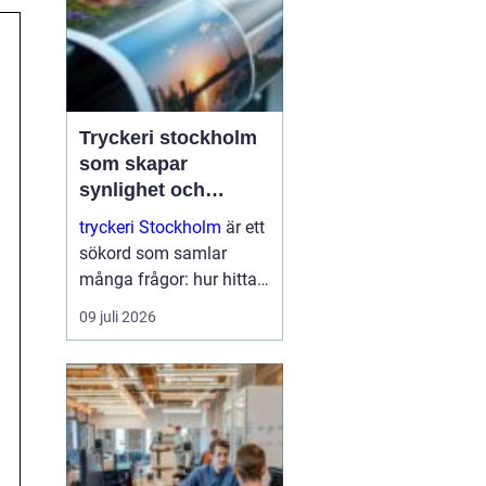
Tryckeri stockholm
som skapar
synlighet och
förtroende
tryckeri Stockholm
är ett
sökord som samlar
många frågor: hur hittar
man rätt leverantör, vad
09 juli 2026
skiljer kvalitetstryck från
enkelt standardtryck och
hur säkerställer man att
varumärket verkligen
lyfts fram? I en sta...