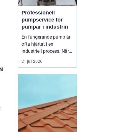
Professionell
pumpservice för
pumpar i industrin
En fungerande pump är
ofta hjärtat i en
industriell process. När
pumpen stannar, stannar
21 juli 2026
produktionen. Därför
äl
spelar
pumpservice
-
pumpar en avgörande
roll f&o...
k