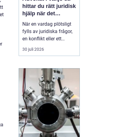
hittar du rätt juridisk
tt
hjälp när det
et
verkligen gäller
När en vardag plötsligt
fylls av juridiska frågor,
en konflikt eller ett
er
myndighetsbeslut som
30 juli 2026
känns övermäktigt,
behöver många någon
som både kan lagen och
förstår människan
bakom problemet. Att
anlita
en advokat ...
ga