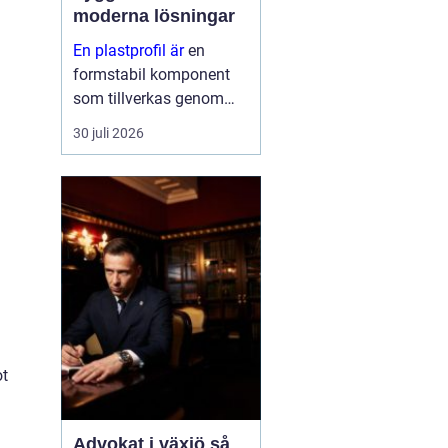
moderna lösningar
En plastprofil är
en
formstabil komponent
som tillverkas genom
extrudering av plast, ofta
30 juli 2026
i långa längder och med
en noggrant anpassad
geometri. Profilerna
används som tätningar,
lister, s...
ot
Advokat i växjö så
,