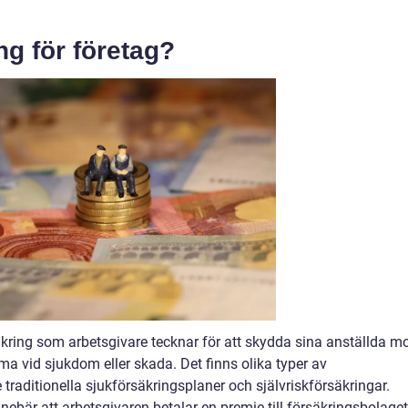
ng för företag?
äkring som arbetsgivare tecknar för att skydda sina anställda m
vid sjukdom eller skada. Det finns olika typer av
e traditionella sjukförsäkringsplaner och självriskförsäkringar.
nebär att arbetsgivaren betalar en premie till försäkringsbolaget