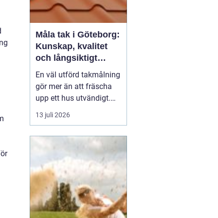
d
Måla tak i Göteborg:
ing
Kunskap, kvalitet
och långsiktigt
skydd vid
En väl utförd takmålning
takmålning i
gör mer än att fräscha
Göteborg
upp ett hus utvändigt.
Den förlänger takets
13 juli 2026
om
livslängd, skyddar mot
fukt och rost och kan
spara stora pengar på
för
sikt. I en kuststad som
Göteb...