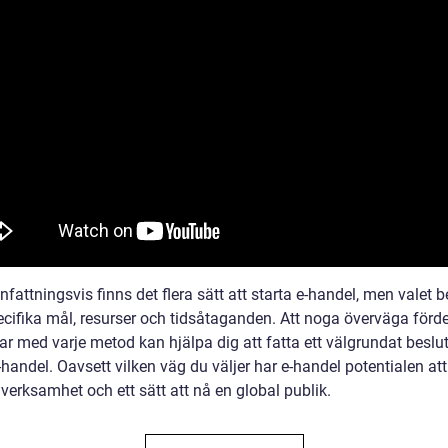
ttningsvis finns det flera sätt att starta e-handel, men valet b
ecifika mål, resurser och tidsåtaganden. Att noga överväga förd
r med varje metod kan hjälpa dig att fatta ett välgrundat beslut 
-handel. Oavsett vilken väg du väljer har e-handel potentialen at
verksamhet och ett sätt att nå en global publik.