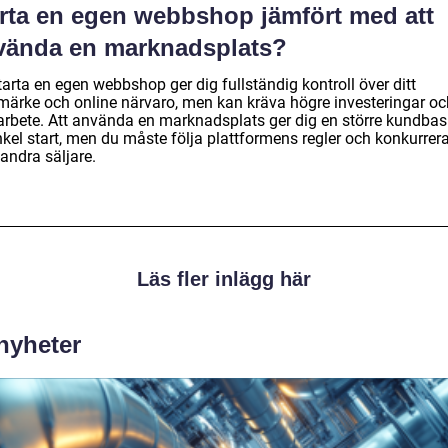
arta en egen webbshop jämfört med att
vända en marknadsplats?
tarta en egen webbshop ger dig fullständig kontroll över ditt
märke och online närvaro, men kan kräva högre investeringar oc
arbete. Att använda en marknadsplats ger dig en större kundbas
nkel start, men du måste följa plattformens regler och konkurrer
andra säljare.
Läs fler inlägg här
 nyheter