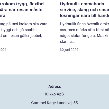
m trygg, flexibel
Hydraulik emmaboda
nära när resan måste
service, slang och sma
era
lösningar nära till hand
 tag på taxi krokom ska vara
Hydraulik finns överallt omk
, tryggt och gå snabbt,
oss, men märks ofta först nä
t om resan gäller jobbet,
något slutar fungera. Maski
stanna...
 2026
30 juni 2026
Adress