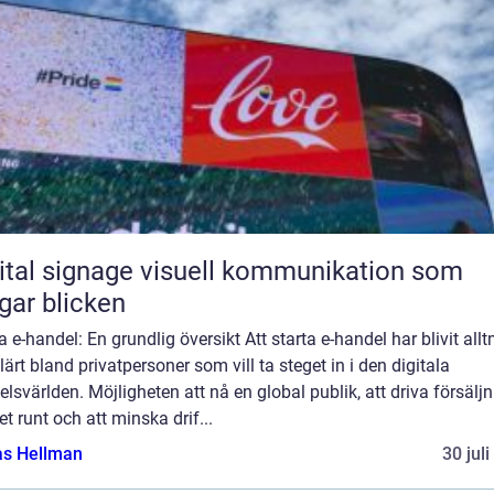
ignage visuell kommunikation som
gar blicken
a e-handel: En grundlig översikt Att starta e-handel har blivit all
ärt bland privatpersoner som vill ta steget in i den digitala
lsvärlden. Möjligheten att nå en global publik, att driva försälj
t runt och att minska drif...
as Hellman
30 jul