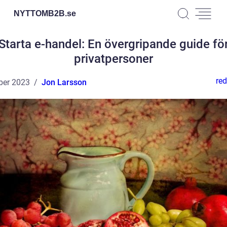
NYTTOMB2B.
se
Starta e-handel: En övergripande guide fö
privatpersoner
red
ber 2023
Jon Larsson