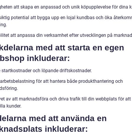
gheten att skapa en anpassad och unik köpupplevelse för dina k
iktig potential att bygga upp en lojal kundbas och öka återko
ing.
bilitet att anpassa din verksamhet efter utvecklingen på markna
kdelarna med att starta en egen
bshop inkluderar:
 startkostnader och löpande driftskostnader.
arbetsbelastning för att hantera både produkthantering och
sföring.
t av att marknadsföra och driva trafik till din webbplats för att
lla kunder.
delarna med att använda en
knadsplats inkluderar: