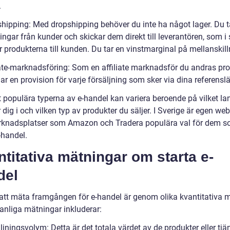
.
shipping: Med dropshipping behöver du inte ha något lager. Du 
ingar från kunder och skickar dem direkt till leverantören, som i 
r produkterna till kunden. Du tar en vinstmarginal på mellanskil
liate-marknadsföring: Som en affiliate marknadsför du andras pr
ar en provision för varje försäljning som sker via dina referensl
 populära typerna av e-handel kan variera beroende på vilket la
 dig i och vilken typ av produkter du säljer. I Sverige är egen w
knadsplatser som Amazon och Tradera populära val för dem so
-handel.
titativa mätningar om starta e-
del
t att mäta framgången för e-handel är genom olika kvantitativa m
anliga mätningar inkluderar:
ljningsvolym: Detta är det totala värdet av de produkter eller tjä