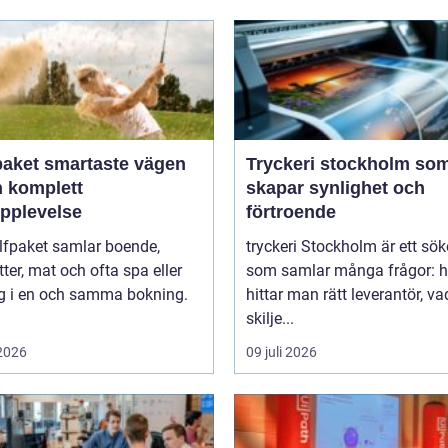
artaste vägen
Tryckeri stockholm so
en komplett
skapar synlighet och
upplevelse
förtroende
lfpaket samlar boende,
tryckeri Stockholm är ett sö
tter, mat och ofta spa eller
som samlar många frågor: h
ng i en och samma bokning.
hittar man rätt leverantör, va
skilje...
 2026
09 juli 2026