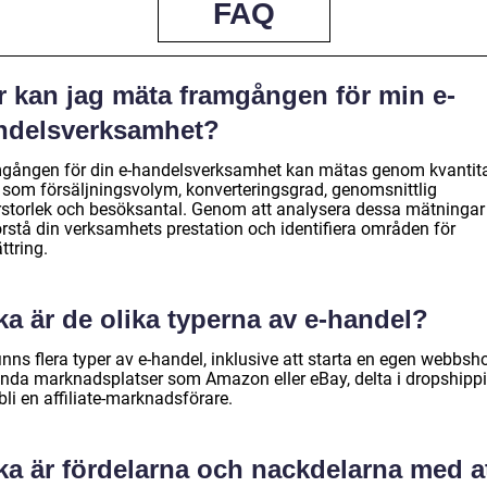
FAQ
r kan jag mäta framgången för min e-
ndelsverksamhet?
gången för din e-handelsverksamhet kan mätas genom kvantita
 som försäljningsvolym, konverteringsgrad, genomsnittlig
rstorlek och besöksantal. Genom att analysera dessa mätningar
örstå din verksamhets prestation och identifiera områden för
ttring.
ka är de olika typerna av e-handel?
inns flera typer av e-handel, inklusive att starta en egen webbsh
nda marknadsplatser som Amazon eller eBay, delta i dropshipp
 bli en affiliate-marknadsförare.
ka är fördelarna och nackdelarna med a