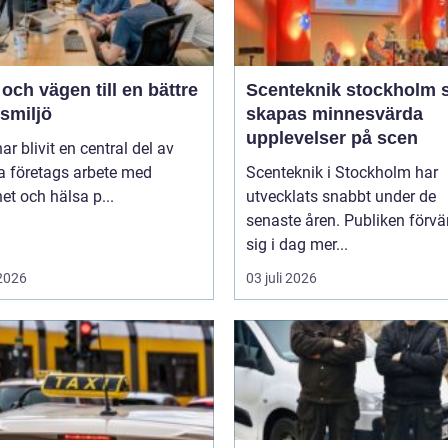
ch vägen till en bättre
Scenteknik stockholm så
smiljö
skapas minnesvärda
upplevelser på scen
r blivit en central del av
 företags arbete med
Scenteknik i Stockholm har
et och hälsa p...
utvecklats snabbt under de
senaste åren. Publiken förvä
sig i dag mer...
 2026
03 juli 2026