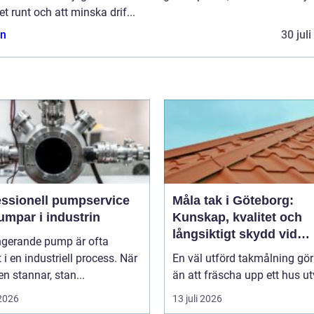
t runt och att minska drif...
n
30 jul
essionell pumpservice
Måla tak i Göteborg:
umpar i industrin
Kunskap, kvalitet och
långsiktigt skydd vid
ngerande pump är ofta
takmålning i Göteborg
t i en industriell process. När
En väl utförd takmålning gö
 stannar, stan...
än att fräscha upp ett hus ut
 2026
13 juli 2026