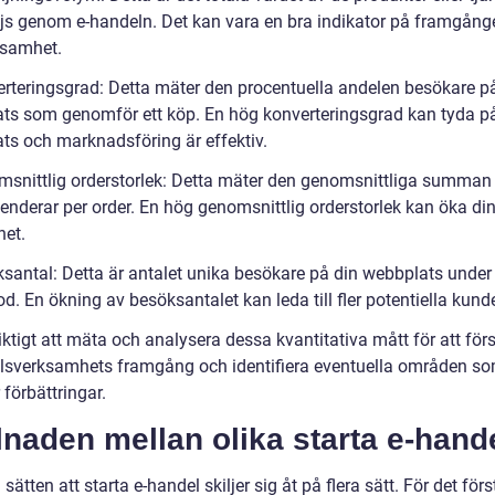
js genom e-handeln. Det kan vara en bra indikator på framgång
ksamhet.
erteringsgrad: Detta mäter den procentuella andelen besökare p
ts som genomför ett köp. En hög konverteringsgrad kan tyda på
ts och marknadsföring är effektiv.
msnittlig orderstorlek: Detta mäter den genomsnittliga summa
enderar per order. En hög genomsnittlig orderstorlek kan öka di
et.
ksantal: Detta är antalet unika besökare på din webbplats under
od. En ökning av besöksantalet kan leda till fler potentiella kunde
iktigt att mäta och analysera dessa kvantitativa mått för att för
lsverksamhets framgång och identifiera eventuella områden s
förbättringar.
lnaden mellan olika starta e-hand
 sätten att starta e-handel skiljer sig åt på flera sätt. För det för