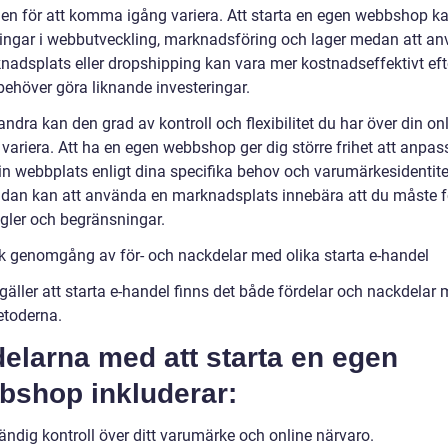
en för att komma igång variera. Att starta en egen webbshop k
ringar i webbutveckling, marknadsföring och lager medan att a
nadsplats eller dropshipping kan vara mer kostnadseffektivt ef
behöver göra liknande investeringar.
andra kan den grad av kontroll och flexibilitet du har över din on
 variera. Att ha en egen webbshop ger dig större frihet att anpa
in webbplats enligt dina specifika behov och varumärkesidentite
idan kan att använda en marknadsplats innebära att du måste f
egler och begränsningar.
sk genomgång av för- och nackdelar med olika starta e-handel
gäller att starta e-handel finns det både fördelar och nackdelar
etoderna.
elarna med att starta en egen
bshop inkluderar:
ändig kontroll över ditt varumärke och online närvaro.