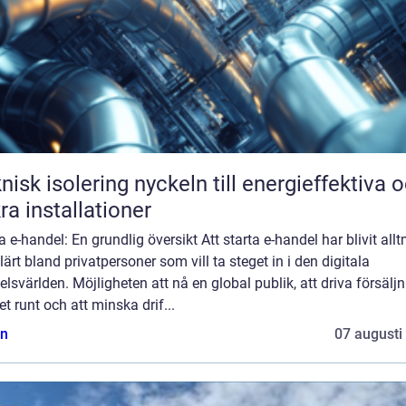
solering nyckeln till energieffektiva och
ra installationer
a e-handel: En grundlig översikt Att starta e-handel har blivit all
ärt bland privatpersoner som vill ta steget in i den digitala
lsvärlden. Möjligheten att nå en global publik, att driva försälj
t runt och att minska drif...
n
07 augusti