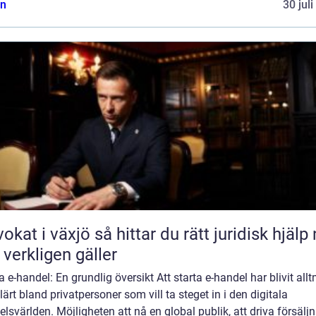
n
30 jul
äxjö så hittar du rätt juridisk hjälp när
 verkligen gäller
a e-handel: En grundlig översikt Att starta e-handel har blivit all
ärt bland privatpersoner som vill ta steget in i den digitala
lsvärlden. Möjligheten att nå en global publik, att driva försälj