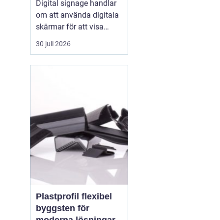
Digital signage handlar
om att använda digitala
skärmar för att visa
rörlig bild, text och grafik
30 juli 2026
på ett sätt som
människor faktiskt
lägger märke till. I
butiker, på industrier, i
badhus och på
offentliga platser
ersätter digitala skärmar
allt oftare...
Plastprofil flexibel
byggsten för