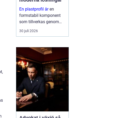
moderna lösningar
En plastprofil är
en
formstabil komponent
som tillverkas genom
extrudering av plast, ofta
30 juli 2026
i långa längder och med
en noggrant anpassad
geometri. Profilerna
används som tätningar,
lister, s...
t,
as
n
Advokat i växjö så