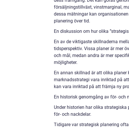
dess framgång. Det kan göras genom 
försäljningstillväxt, vinstmarginal,
dessa mätningar kan organisationen g
planering över tid.
En diskussion om hur olika ”strategisk
En av de viktigaste skillnaderna mell
tidsperspektiv. Vissa planer är mer 
och mål, medan andra är mer specifik
möjligheter.
En annan skillnad är att olika planer 
marknadsstrategi vara inriktad på a
kan vara inriktad på att främja ny p
En historisk genomgång av för- och n
Under historien har olika strategiska
för- och nackdelar.
Tidigare var strategisk planering oft