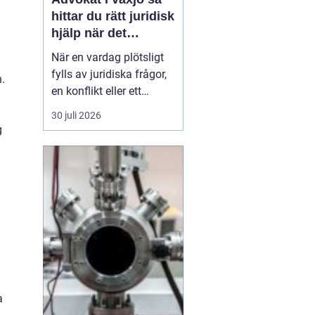
hittar du rätt juridisk
hjälp när det
verkligen gäller
När en vardag plötsligt
fylls av juridiska frågor,
n.
en konflikt eller ett
myndighetsbeslut som
30 juli 2026
känns övermäktigt,
g
behöver många någon
som både kan lagen och
förstår människan
bakom problemet. Att
anlita
en advokat ...
a