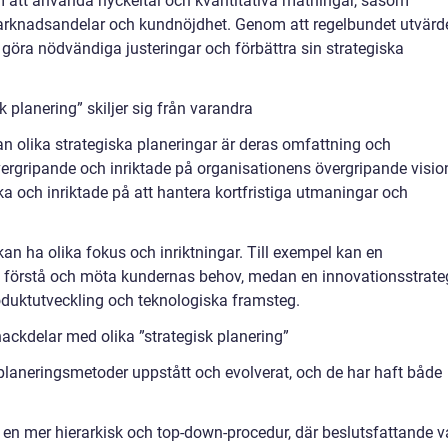
att använda nyckeltal och kvantitativa mätningar, såsom
 marknadsandelar och kundnöjdhet. Genom att regelbundet utvärd
öra nödvändiga justeringar och förbättra sin strategiska
 planering” skiljer sig från varandra
an olika strategiska planeringar är deras omfattning och
övergripande och inriktade på organisationens övergripande visio
a och inriktade på att hantera kortfristiga utmaningar och
kan ha olika fokus och inriktningar. Till exempel kan en
tt förstå och möta kundernas behov, medan en innovationsstrate
roduktutveckling och teknologiska framsteg.
ackdelar med olika ”strategisk planering”
 planeringsmetoder uppstått och evolverat, och de har haft både
a en mer hierarkisk och top-down-procedur, där beslutsfattande v