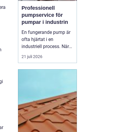
era
Professionell
pumpservice för
pumpar i industrin
En fungerande pump är
ofta hjärtat i en
industriell process. När
n
pumpen stannar, stannar
21 juli 2026
produktionen. Därför
spelar
pumpservice
-
pumpar en avgörande
gi
roll f&o...
ar