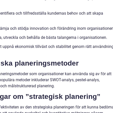
dentifiera och tillfredsställa kundernas behov och att skapa
t främja och stödja innovation och förändring inom organisatione
ra, utveckla och behålla de bästa talangerna i organisationen.
tt uppnå ekonomisk tillväxt och stabilitet genom rätt användnin
giska planeringsmetoder
aneringsmetoder som organisationer kan använda sig av för att
 populära metoder inkluderar SWOT-analys, pestel-analys,
 och målstrukturerad planering.
gar om ”strategisk planering”
effektiviteten av den strategiska planeringen för att kunna bedöm