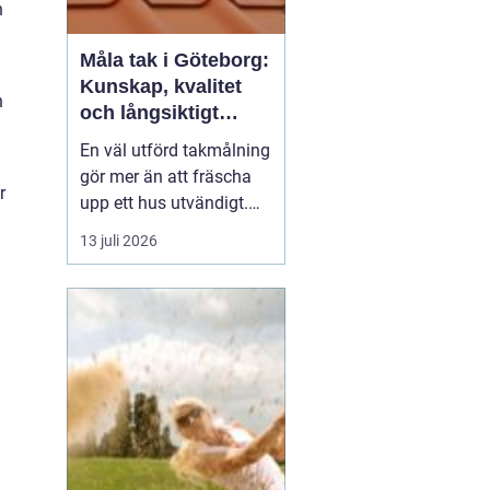
n
Måla tak i Göteborg:
h
Kunskap, kvalitet
h
och långsiktigt
skydd vid
En väl utförd takmålning
takmålning i
gör mer än att fräscha
Göteborg
r
upp ett hus utvändigt.
Den förlänger takets
13 juli 2026
livslängd, skyddar mot
fukt och rost och kan
spara stora pengar på
sikt. I en kuststad som
Göteb...