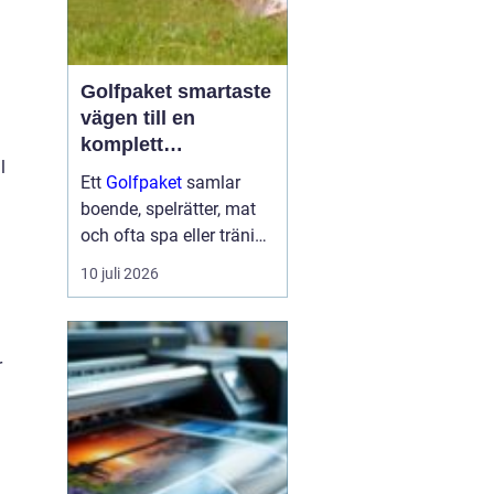
Golfpaket smartaste
vägen till en
komplett
l
golfupplevelse
Ett
Golfpaket
samlar
boende, spelrätter, mat
och ofta spa eller träning
i en och samma
10 juli 2026
bokning. För dig som vill
maximera tiden på
banan och minimera
r
krånglet med logistik är
ett genomtänkt p...