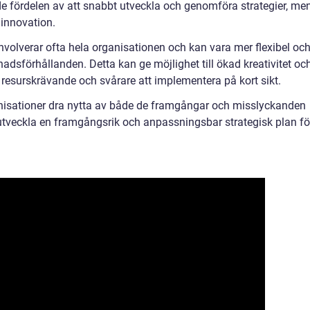
de fördelen av att snabbt utveckla och genomföra strategier, me
 innovation.
nvolverar ofta hela organisationen och kan vara mer flexibel oc
dsförhållanden. Detta kan ge möjlighet till ökad kreativitet oc
resurskrävande och svårare att implementera på kort sikt.
anisationer dra nytta av både de framgångar och misslyckanden
h utveckla en framgångsrik och anpassningsbar strategisk plan fö