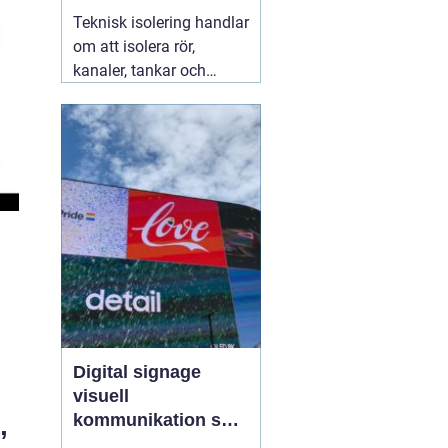
säkra installationer
Teknisk isolering handlar
om att isolera rör,
kanaler, tankar och
andra installationer i
byggnader och
industrier. Syftet är att
spara energi, skapa
jämnare inomhusklimat
och öka säkerheten. När
företag arbetar
strukturerat
07 augusti
2026
Digital signage
visuell
kommunikation som
”
fångar blicken