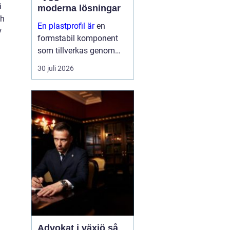
i
moderna lösningar
ch
En plastprofil är
en
v
formstabil komponent
som tillverkas genom
extrudering av plast, ofta
30 juli 2026
i långa längder och med
en noggrant anpassad
geometri. Profilerna
används som tätningar,
lister, s...
Advokat i växjö så