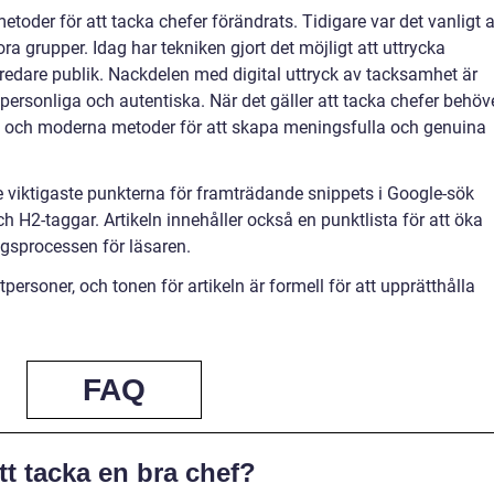
toder för att tacka chefer förändrats. Tidigare var det vanligt a
tora grupper. Idag har tekniken gjort det möjligt att uttrycka
bredare publik. Nackdelen med digital uttryck av tacksamhet är
 personliga och autentiska. När det gäller att tacka chefer behöv
lla och moderna metoder för att skapa meningsfulla och genuina
 de viktigaste punkterna för framträdande snippets i Google-sök
 H2-taggar. Artikeln innehåller också en punktlista för att öka
gsprocessen för läsaren.
personer, och tonen för artikeln är formell för att upprätthålla
FAQ
att tacka en bra chef?