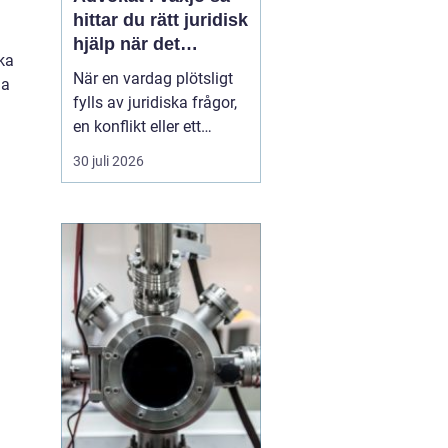
hittar du rätt juridisk
hjälp när det
cka
verkligen gäller
När en vardag plötsligt
na
fylls av juridiska frågor,
en konflikt eller ett
myndighetsbeslut som
30 juli 2026
känns övermäktigt,
behöver många någon
som både kan lagen och
förstår människan
bakom problemet. Att
anlita
en advokat ...