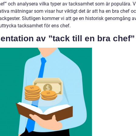
chef” och analysera vilka typer av tacksamhet som är populära. V
iva mätningar som visar hur viktigt det är att ha en bra chef o
tackgester. Slutligen kommer vi att ge en historisk genomgång a
 uttrycka tacksamhet för ens chef.
ntation av ”tack till en bra chef”