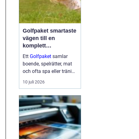
Golfpaket smartaste
vägen till en
komplett
golfupplevelse
Ett
Golfpaket
samlar
boende, spelrätter, mat
och ofta spa eller träning
i en och samma
10 juli 2026
bokning. För dig som vill
maximera tiden på
banan och minimera
krånglet med logistik är
ett genomtänkt p...