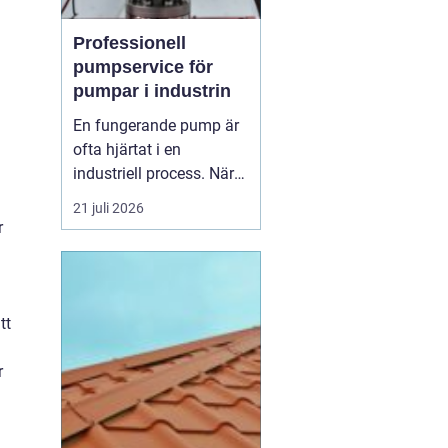
Professionell
pumpservice för
pumpar i industrin
En fungerande pump är
ofta hjärtat i en
industriell process. När
pumpen stannar, stannar
21 juli 2026
produktionen. Därför
r
spelar
pumpservice
-
pumpar en avgörande
roll f&o...
tt
r