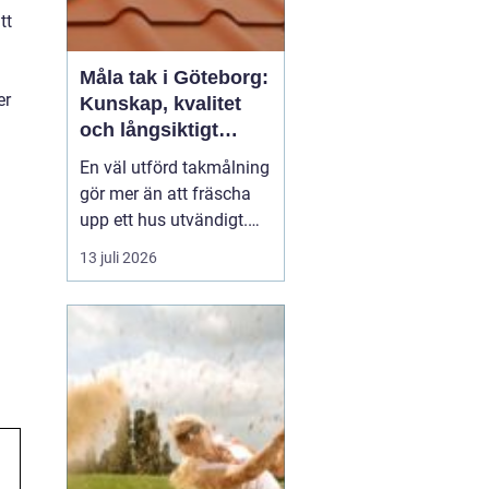
tt
Måla tak i Göteborg:
er
Kunskap, kvalitet
och långsiktigt
skydd vid
En väl utförd takmålning
takmålning i
gör mer än att fräscha
Göteborg
upp ett hus utvändigt.
Den förlänger takets
13 juli 2026
livslängd, skyddar mot
fukt och rost och kan
spara stora pengar på
sikt. I en kuststad som
Göteb...