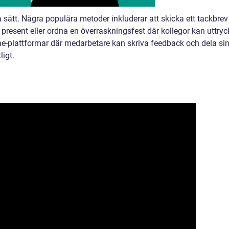
a sätt. Några populära metoder inkluderar att skicka ett tackbrev
 present eller ordna en överraskningsfest där kollegor kan uttry
ne-plattformar där medarbetare kan skriva feedback och dela si
igt.