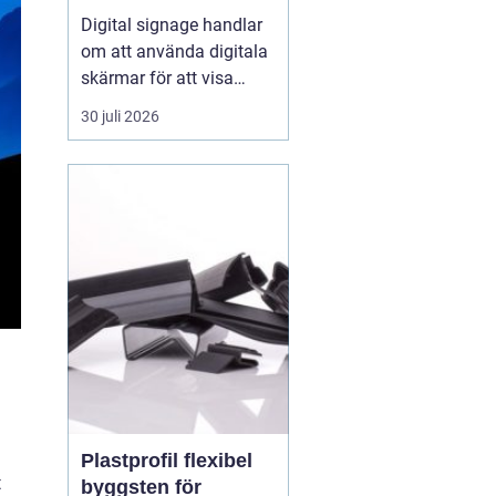
fångar blicken
Digital signage handlar
om att använda digitala
skärmar för att visa
rörlig bild, text och grafik
30 juli 2026
på ett sätt som
människor faktiskt
lägger märke till. I
butiker, på industrier, i
badhus och på
offentliga platser
ersätter digitala skärmar
allt oftare...
Plastprofil flexibel
t
byggsten för