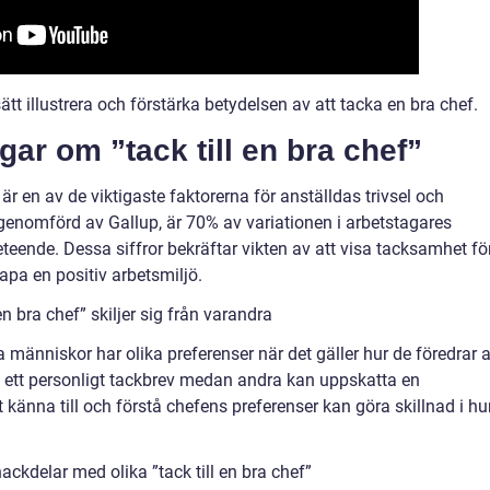
sätt illustrera och förstärka betydelsen av att tacka en bra chef.
gar om ”tack till en bra chef”
 är en av de viktigaste faktorerna för anställdas trivsel och
enomförd av Gallup, är 70% av variationen i arbetstagares
ende. Dessa siffror bekräftar vikten av att visa tacksamhet fö
apa en positiv arbetsmiljö.
en bra chef” skiljer sig från varandra
a människor har olika preferenser när det gäller hur de föredrar a
ra ett personligt tackbrev medan andra kan uppskatta en
t känna till och förstå chefens preferenser kan göra skillnad i hu
ckdelar med olika ”tack till en bra chef”