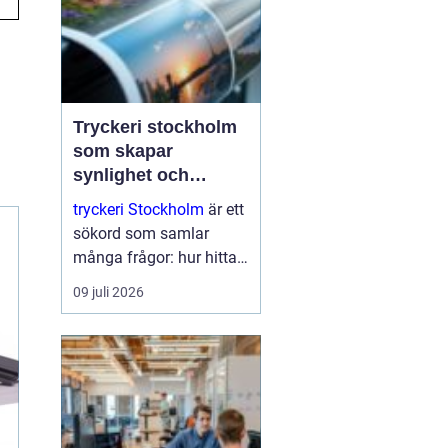
Tryckeri stockholm
som skapar
synlighet och
förtroende
tryckeri Stockholm
är ett
sökord som samlar
många frågor: hur hittar
man rätt leverantör, vad
09 juli 2026
skiljer kvalitetstryck från
enkelt standardtryck och
hur säkerställer man att
varumärket verkligen
lyfts fram? I en sta...