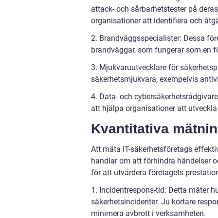
attack- och sårbarhetstester på deras
organisationer att identifiera och åt
2. Brandväggsspecialister: Dessa före
brandväggar, som fungerar som en för
3. Mjukvaruutvecklare för säkerhetspr
säkerhetsmjukvara, exempelvis antiv
4. Data- och cybersäkerhetsrådgivare
att hjälpa organisationer att utveckla
Kvantitativa mätni
Att mäta IT-säkerhetsföretags effekt
handlar om att förhindra händelser oc
för att utvärdera företagets prestatio
1. Incidentrespons-tid: Detta mäter h
säkerhetsincidenter. Ju kortare respon
minimera avbrott i verksamheten.