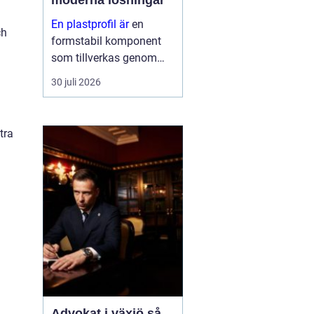
moderna lösningar
En plastprofil är
en
ch
formstabil komponent
som tillverkas genom
extrudering av plast, ofta
30 juli 2026
i långa längder och med
en noggrant anpassad
geometri. Profilerna
tra
används som tätningar,
lister, s...
Advokat i växjö så