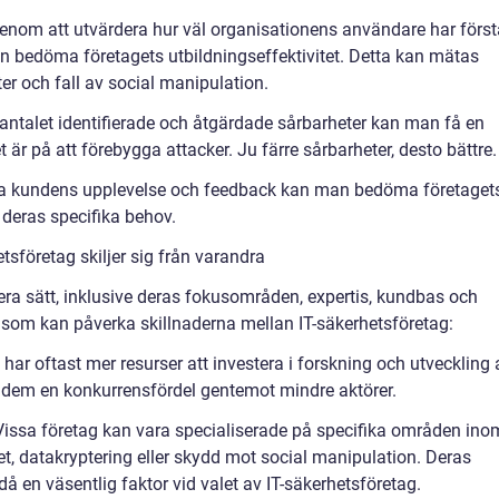
Genom att utvärdera hur väl organisationens användare har först
n bedöma företagets utbildningseffektivitet. Detta kan mätas
er och fall av social manipulation.
 antalet identifierade och åtgärdade sårbarheter kan man få en
 är på att förebygga attacker. Ju färre sårbarheter, desto bättre.
a kundens upplevelse och feedback kan man bedöma företaget
 deras specifika behov.
tsföretag skiljer sig från varandra
flera sätt, inklusive deras fokusområden, expertis, kundbas och
r som kan påverka skillnaderna mellan IT-säkerhetsföretag:
g har oftast mer resurser att investera i forskning och utveckling 
e dem en konkurrensfördel gentemot mindre aktörer.
 Vissa företag kan vara specialiserade på specifika områden ino
et, datakryptering eller skydd mot social manipulation. Deras
då en väsentlig faktor vid valet av IT-säkerhetsföretag.