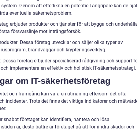
 system. Genom att efterlikna en potentiell angripare kan de hjä
gärda eventuella säkerhetsproblem.
tag erbjuder produkter och tjänster för att bygga och underhåll
sta försvarslinje mot intrångsförsök.
odukter: Dessa företag utvecklar och säljer olika typer av
irusprogram, brandväggar och krypteringsverktyg.
: Dessa företag erbjuder specialiserad rådgivning och support f
 och implementera en effektiv och holistisk IT-säkerhetsstrategi.
ngar om IT-säkerhetsföretag
ivitet och framgång kan vara en utmaning eftersom det ofta
h incidenter. Trots det finns det viktiga indikatorer och mätvär
ner:
ur snabbt företaget kan identifiera, hantera och lösa
stiden är, desto bättre är företaget på att förhindra skador och