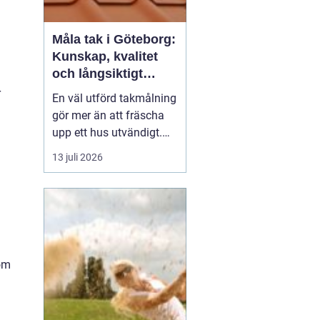
Måla tak i Göteborg:
Kunskap, kvalitet
och långsiktigt
skydd vid
r
En väl utförd takmålning
takmålning i
gör mer än att fräscha
Göteborg
upp ett hus utvändigt.
Den förlänger takets
13 juli 2026
livslängd, skyddar mot
fukt och rost och kan
spara stora pengar på
sikt. I en kuststad som
Göteb...
som