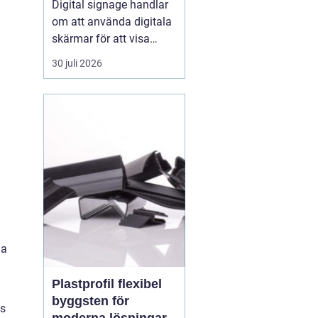
Digital signage handlar
om att använda digitala
skärmar för att visa
rörlig bild, text och grafik
30 juli 2026
på ett sätt som
människor faktiskt
lägger märke till. I
butiker, på industrier, i
badhus och på
offentliga platser
ersätter digitala skärmar
allt oftare...
da
Plastprofil flexibel
byggsten för
ns