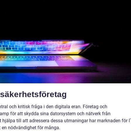
-säkerhetsföretag
ntral och kritisk fråga i den digitala eran. Företag och
 kamp för att skydda sina datorsystem och nätverk från
t hjälpa till att adressera dessa utmaningar har marknaden för I
it en nödvändighet för många.