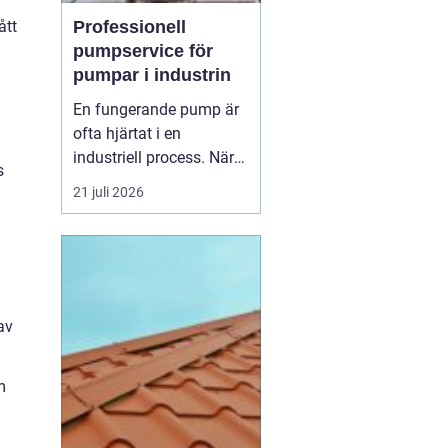
Professionell
ått
pumpservice för
pumpar i industrin
En fungerande pump är
ofta hjärtat i en
industriell process. När
s
pumpen stannar, stannar
21 juli 2026
produktionen. Därför
spelar
pumpservice
-
pumpar en avgörande
roll f&o...
av
m