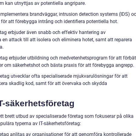
m kan utnyttjas av potentiella angripare.
 implementera brandväggar, intrusion detection systems (IDS) o
r att förebygga intrång och identifiera potentiella hot.
etag erbjuder även snabb och effektiv hantering av
en attack till att isolera och eliminera hotet, samt att reparera
a.
etag erbjuder utbildning och medvetenhetsprogram för att förbät
r om säkerhetshot och bästa praxis för att förebygga angrepp.
etag utvecklar ofta specialiserade mjukvarulösningar för att
kera skadlig kod, samt för att övervaka och skydda
T-säkerhetsföretag
ett brett utbud av specialiserade företag som fokuserar på olika
ulära typerna av IT-säkerhetsföretag:
etag anlitas av organisationer för att genomföra kontrollerade