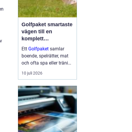
en
Golfpaket smartaste
vägen till en
komplett
v
golfupplevelse
Ett
Golfpaket
samlar
boende, spelrätter, mat
och ofta spa eller träning
i en och samma
10 juli 2026
bokning. För dig som vill
maximera tiden på
banan och minimera
krånglet med logistik är
ett genomtänkt p...