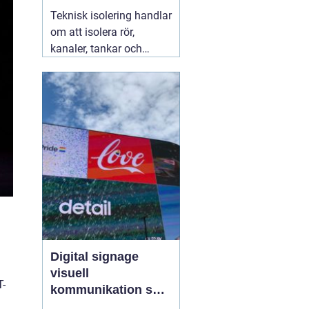
säkra installationer
Teknisk isolering handlar
om att isolera rör,
kanaler, tankar och
andra installationer i
byggnader och
industrier. Syftet är att
spara energi, skapa
jämnare inomhusklimat
och öka säkerheten. När
företag arbetar
strukturerat
07 augusti
2026
Digital signage
visuell
T-
kommunikation som
fångar blicken