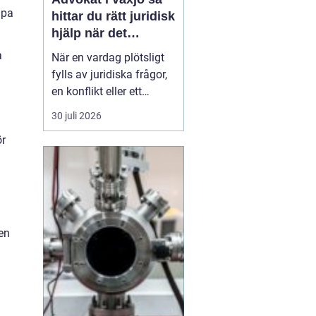
lpa
hittar du rätt juridisk
hjälp när det
verkligen gäller
a
När en vardag plötsligt
fylls av juridiska frågor,
en konflikt eller ett
myndighetsbeslut som
30 juli 2026
känns övermäktigt,
ör
behöver många någon
som både kan lagen och
förstår människan
bakom problemet. Att
anlita
en advokat ...
den