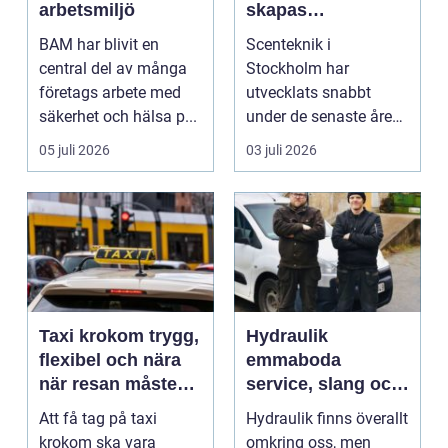
arbetsmiljö
skapas
minnesvärda
BAM har blivit en
Scenteknik i
upplevelser på
central del av många
Stockholm har
scen
företags arbete med
utvecklats snabbt
säkerhet och hälsa p...
under de senaste åren.
Publiken förväntar sig i
05 juli 2026
03 juli 2026
dag mer...
Taxi krokom trygg,
Hydraulik
flexibel och nära
emmaboda
när resan måste
service, slang och
fungera
smarta lösningar
Att få tag på taxi
Hydraulik finns överallt
nära till hands
krokom ska vara
omkring oss, men