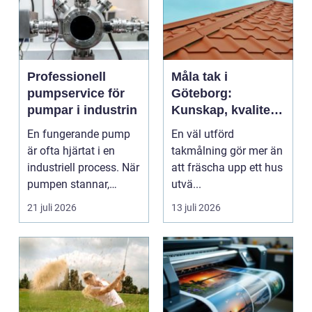
Professionell
Måla tak i
pumpservice för
Göteborg:
pumpar i industrin
Kunskap, kvalitet
och långsiktigt
En fungerande pump
En väl utförd
skydd vid
är ofta hjärtat i en
takmålning gör mer än
takmålning i
industriell process. När
att fräscha upp ett hus
Göteborg
pumpen stannar,
utvä...
stan...
21 juli 2026
13 juli 2026