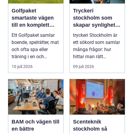
Golfpaket
Tryckeri
smartaste vägen
stockholm som
till en komplett
skapar synlighet
golfupplevelse
och förtroende
Ett Golfpaket samlar
tryckeri Stockholm är
boende, spelrätter, mat
ett sökord som samlar
och ofta spa eller
många frågor: hur
träning i en och
hittar man rätt
samma bokning. För ...
leverantör, vad skilje...
10 juli 2026
09 juli 2026
BAM och vägen till
Scenteknik
en bättre
stockholm så