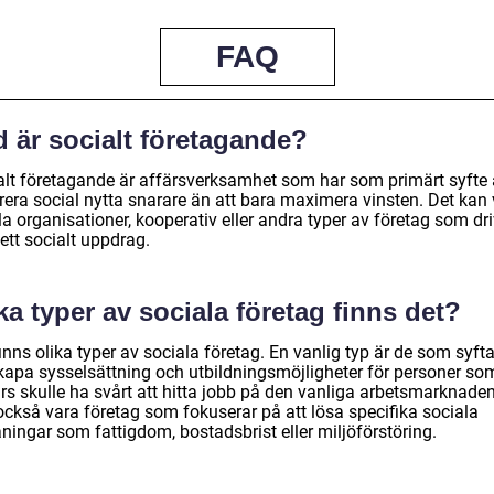
FAQ
 är socialt företagande?
alt företagande är affärsverksamhet som har som primärt syfte 
rera social nytta snarare än att bara maximera vinsten. Det kan
la organisationer, kooperativ eller andra typer av företag som dr
ett socialt uppdrag.
ka typer av sociala företag finns det?
inns olika typer av sociala företag. En vanlig typ är de som syftar
skapa sysselsättning och utbildningsmöjligheter för personer so
rs skulle ha svårt att hitta jobb på den vanliga arbetsmarknaden
också vara företag som fokuserar på att lösa specifika sociala
ningar som fattigdom, bostadsbrist eller miljöförstöring.