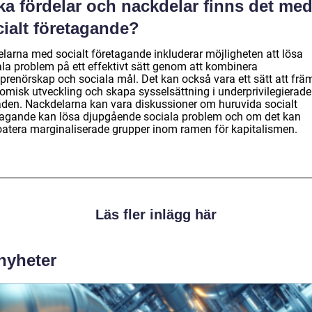
ka fördelar och nackdelar finns det me
cialt företagande?
elarna med socialt företagande inkluderar möjligheten att lösa
ala problem på ett effektivt sätt genom att kombinera
eprenörskap och sociala mål. Det kan också vara ett sätt att frä
omisk utveckling och skapa sysselsättning i underprivilegierade
den. Nackdelarna kan vara diskussioner om huruvida socialt
tagande kan lösa djupgående sociala problem och om det kan
oatera marginaliserade grupper inom ramen för kapitalismen.
Läs fler inlägg här
 nyheter