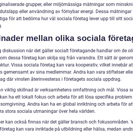
ginaliserade grupper, eller miljömässiga mätningar som minskn
idutsläpp eller användning av förnybar energi. Dessa mätningar
tiga för att bedöma hur väl sociala företag lever upp till sitt soci
.
lnader mellan olika sociala företa
g diskussion när det gäller socialt företagande handlar om de ol
om dessa företag kan skilja sig från varandra. Ett sätt är genom
ktur. Vissa sociala företag kan vara kooperativ, vilket innebär a
vs gemensamt av sina medlemmar. Andra kan vara stiftelser elle
ag där vinsten återinvesteras i företagets sociala uppdrag.
n viktig skillnad är verksamhetens omfattning och mål. Vissa s
kan ha ett lokalt fokus och arbeta för att lösa specifika problem 
somgivning. Andra kan ha en global inriktning och arbeta för at
ra stora sociala utmaningar över hela världen.
der kan också finnas när det gäller bransch och fokusområden. 
 företag kan vara inriktade på utbildning eller hälsa, medan and