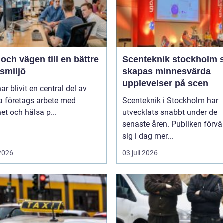
ch vägen till en bättre
Scenteknik stockholm så
smiljö
skapas minnesvärda
upplevelser på scen
r blivit en central del av
 företags arbete med
Scenteknik i Stockholm har
et och hälsa p...
utvecklats snabbt under de
senaste åren. Publiken förvä
sig i dag mer...
 2026
03 juli 2026