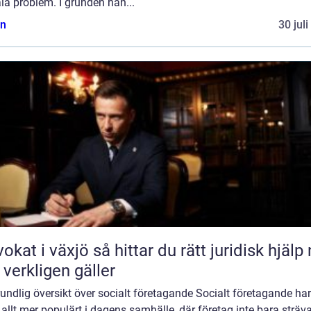
la problem. I grunden han...
n
30 jul
äxjö så hittar du rätt juridisk hjälp när
 verkligen gäller
undlig översikt över socialt företagande Socialt företagande har
t allt mer populärt i dagens samhälle, där företag inte bara sträv