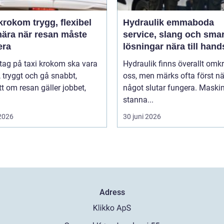
m trygg, flexibel
Hydraulik emmaboda
nära när resan måste
service, slang och sma
era
lösningar nära till hand
 tag på taxi krokom ska vara
Hydraulik finns överallt omk
, tryggt och gå snabbt,
oss, men märks ofta först nä
t om resan gäller jobbet,
något slutar fungera. Maski
stanna...
 2026
30 juni 2026
Adress