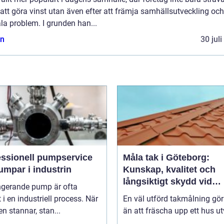
 att göra vinst utan även efter att främja samhällsutveckling och
la problem. I grunden han...
n
30 jul
essionell pumpservice
Måla tak i Göteborg:
umpar i industrin
Kunskap, kvalitet och
långsiktigt skydd vid
ngerande pump är ofta
takmålning i Göteborg
t i en industriell process. När
En väl utförd takmålning gö
 stannar, stan...
än att fräscha upp ett hus ut