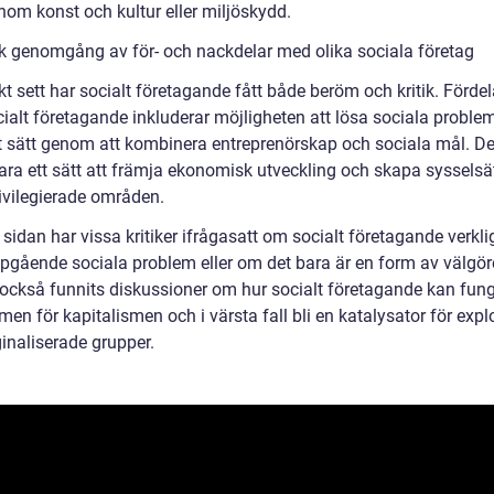
nom konst och kultur eller miljöskydd.
sk genomgång av för- och nackdelar med olika sociala företag
kt sett har socialt företagande fått både beröm och kritik. Förde
ialt företagande inkluderar möjligheten att lösa sociala problem
vt sätt genom att kombinera entreprenörskap och sociala mål. De
ara ett sätt att främja ekonomisk utveckling och skapa sysselsät
ivilegierade områden.
sidan har vissa kritiker ifrågasatt om socialt företagande verkl
upgående sociala problem eller om det bara är en form av välgör
 också funnits diskussioner om hur socialt företagande kan fun
en för kapitalismen och i värsta fall bli en katalysator för expl
inaliserade grupper.