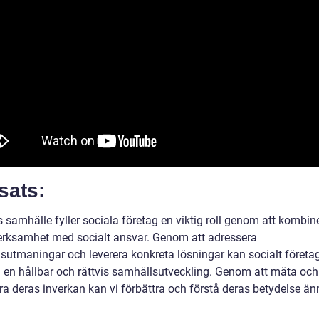
sats:
 samhälle fyller sociala företag en viktig roll genom att kombin
erksamhet med socialt ansvar. Genom att adressera
sutmaningar och leverera konkreta lösningar kan socialt föret
ll en hållbar och rättvis samhällsutveckling. Genom att mäta och
ra deras inverkan kan vi förbättra och förstå deras betydelse än