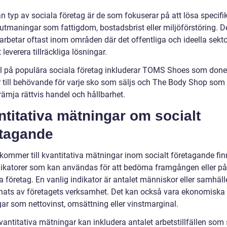
n typ av sociala företag är de som fokuserar på att lösa specifi
 utmaningar som fattigdom, bostadsbrist eller miljöförstöring. 
arbetar oftast inom områden där det offentliga och ideella sekto
t leverera tillräckliga lösningar.
 på populära sociala företag inkluderar TOMS Shoes som doner
r till behövande för varje sko som säljs och The Body Shop som 
främja rättvis handel och hållbarhet.
titativa mätningar om socialt
etagande
 kommer till kvantitativa mätningar inom socialt företagande fin
ndikatorer som kan användas för att bedöma framgången eller p
a företag. En vanlig indikator är antalet människor eller samhäl
nats av företagets verksamhet. Det kan också vara ekonomiska
ar som nettovinst, omsättning eller vinstmarginal.
vantitativa mätningar kan inkludera antalet arbetstillfällen som