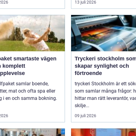
 2026
13 juli 2026
artaste vägen
Tryckeri stockholm so
en komplett
skapar synlighet och
upplevelse
förtroende
lfpaket samlar boende,
tryckeri Stockholm är ett sö
tter, mat och ofta spa eller
som samlar många frågor: h
ng i en och samma bokning.
hittar man rätt leverantör, va
skilje...
 2026
09 juli 2026